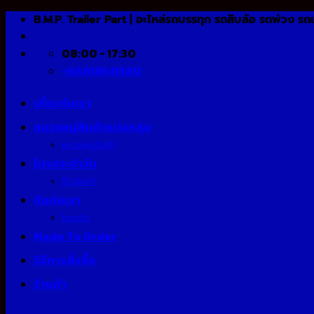
Skip
B.M.P. Trailer Part | อะไหล่รถบรรทุก รถสิบล้อ รถพ่วง รถ
to
content
08:00 - 17:30
+66818541580
เกี่ยวกับเรา
หมวดหมู่สินค้าแบ่งกลุ่ม
หมวดหมู่สินค้า
โปรประจำวัน
รีวิวสินค้า
ติดต่อเรา
โอนเงิน
Made To Order
วิธีการสั่งซื้อ
ร้านค้า