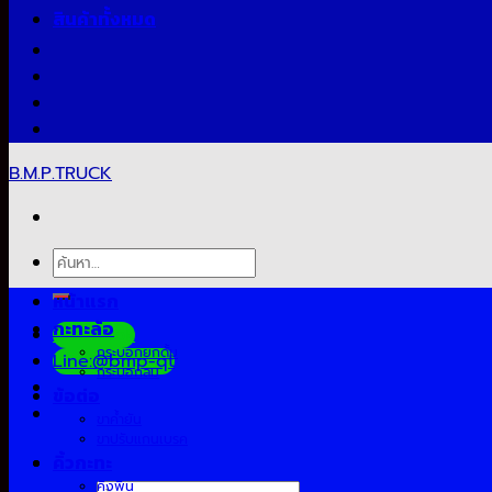
สินค้าทั้งหมด
B.M.P.TRUCK
ค้นหา:
หน้าแรก
กะทะล้อ
Facebook
กระบอกยกดั้ม
Line:@bmp-qt
กระบอกลม
ข้อต่อ
ขาค้ำยัน
ขาปรับแกนเบรค
คิ้วกะทะ
คิงพิน
ค้นหา: