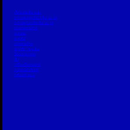
เช็คโปรโมชั่น
อะไหล่พ่วงหนักไม่เกิน 25 โล
อะไหล่พ่วงหนักเกิน 25 โล
ช่วงล่างรถพ่วง
ระบบลม
ระบบไฟ
เพลารถพ่วง
กะทะล้อ
น็อตสกรู/สกรู
ดั้ม
เครื่องมือช่างยาง
อุปกรณ์รัดสินค้า
ไฟโซล่าร์