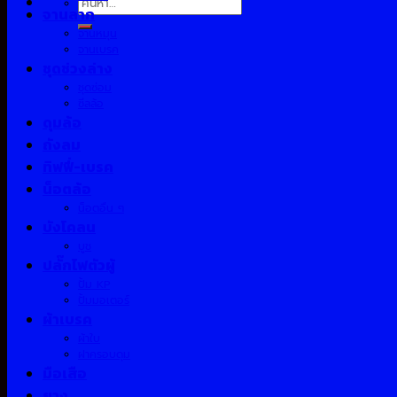
จานลาก
จานหมุน
จานเบรค
ชุดช่วงล่าง
ชุดซ่อม
ซีลล้อ
ดุมล้อ
ถังลม
ทิฟฟี่-เบรค
น็อตล้อ
น็อตอื่น ๆ
บังโคลน
บูช
ปลั๊กไฟตัวผู้
ปั้ม KP
ปั้มมอเตอร์
ผ้าเบรค
ผ้าใบ
ฝาครอบดุม
มือเสือ
ยาง