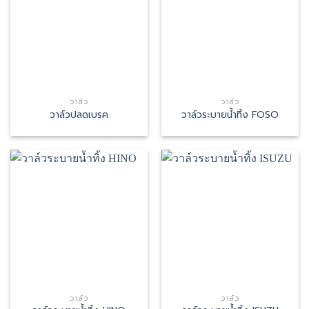
วาล์ว
วาล์ว
วาล์วปลดเบรค
วาล์วระบายน้ำทิ้ง FOSO
วาล์ว
วาล์ว