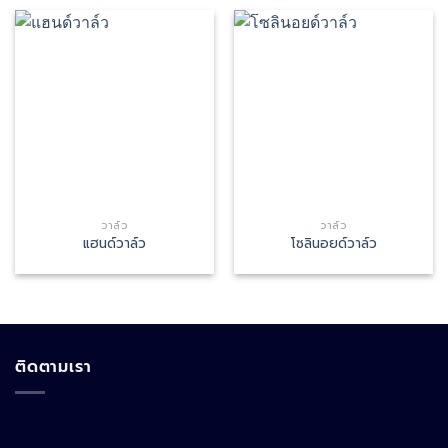
วาล์ว
วาล์ว
แฮนด์วาล์ว
โซลินอยด์วาล์ว
ติดตามเรา