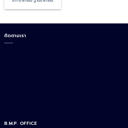
เท้า-ขาค้ำยัน ฐานขาค้ำยัน
ติดตามเรา
B.M.P. OFFICE