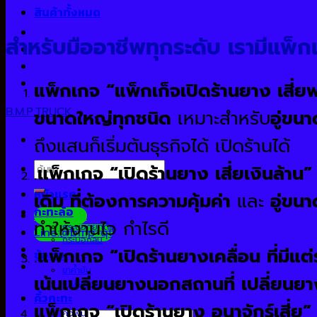
สินค้าทั้งหมด
สำหรับมืออาชีพทุกระดับ เรามีแพ็กเ
แพ็กเกจ “แพ็กเก็จเปิดร้านยาง เสี่ย
B.M.P.TRUCK
ขนาดใหญ่ทุกชนิด
เหมาะสำหรับ
อู่ขนา
ถึงแสนก็เริ่มต้นธุรกิจได้ เปิดร้านได้
ค้นหา:
.
แพ็กเกจ “เปิดร้านยาง เสี่ยเงินล้าน” =
หน้าแรก
เดิม ที่ต้องการความคุ้มค่า
และ
อู่ขน
กะทะล้อ
Facebook
ทำให้งานไว กำไรดี
กระบอกยกดั้ม
Line:@bmp-qt
กระบอกลม
.
แพ็กเกจ “เปิดร้านยางเคลื่อน ที่มีแต
ข้อต่อ
ขาค้ำยัน
เน้นเปลี่ยนยางนอกสถานที่ เปลี่ยนยา
ขาปรับแกนเบรค
คิ้วกะทะ
แพ็กเกจ “เปิดร้านยาง อนาจักร์เสี่ย
คิงพิน
ค้นหา: