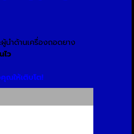
ะผู้นำด้านเครื่องถอดยาง
ุนไว
จคุณให้เติบโต!