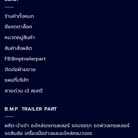
ร้านค้าทั้งหมด
อีแคตตาล็อค
หมวดหมู่สินค้า
สินค้าสั่งผลิต
FB:Bmptrailerpart
Line
ติดต่อฝ่ายขาย
แผนที่บริษัท
Facebook Messenger
สายด่วน เจ้ สมศรี
B.M.P. TRAILER PART
Phone
ผลิต-นำเข้า อะไหล่รถเทรลเลอร์ รถบรรทุก รถพ่วงเทรลเลอร์
รถสิบล้อ เครื่องมือช่างและอะไหล่ครบวงจร
Google Map