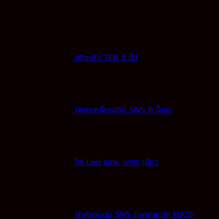
เต้าหลัง TEN 3 นิ้ว
เพลาเหลี่ยม150 SWS 8 น็อต
ไฟ Led รสพ. เพชร เขียว
ฝาครอบดุม SWS (เพลาสเปค MAG)