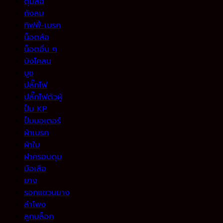
ดุมล้อ
ถังลม
ทิฟฟี่-เบรค
น็อตล้อ
น็อตอื่น ๆ
บังโคลน
บูช
ปลั๊กไฟ
ปลั๊กไฟตัวผู้
ปั้ม KP
ปั้มมอเตอร์
ผ้าเบรค
ผ้าใบ
ฝาครอบดุม
มือเสือ
ยาง
รอกแขวนยาง
ลำโพง
ลูกบล็อค