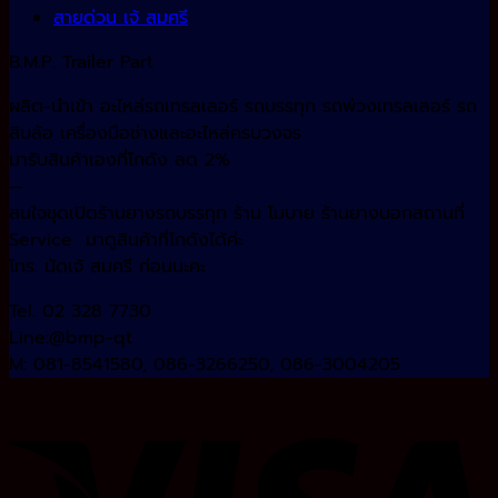
สายด่วน เจ้ สมศรี
B.M.P. Trailer Part
ผลิต-นำเข้า อะไหล่รถเทรลเลอร์ รถบรรทุก รถพ่วงเทรลเลอร์ รถ
สิบล้อ เครื่องมือช่างและอะไหล่ครบวงจร
มารับสินค้าเองที่โกดัง ลด 2%
—
สนใจชุดเปิดร้านยางรถบรรทุก ร้าน โมบาย ร้านยางนอกสถานที่
Service มาดูสินค้าที่โกดังได้ค่ะ
โทร. นัดเจ้ สมศรี ก่อนนะคะ
Tel. 02 328 7730
Line:@bmp-qt
M: 081-8541580, 086-3266250, 086-3004205