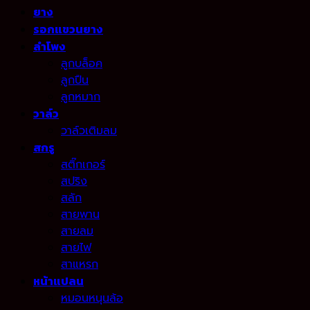
ยาง
รอกแขวนยาง
ลำโพง
ลูกบล็อค
ลูกปืน
ลูกหมาก
วาล์ว
วาล์วเติมลม
สกรู
สติ๊กเกอร์
สปริง
สลัก
สายพาน
สายลม
สายไฟ
สาแหรก
หน้าแปลน
หมอนหนุนล้อ