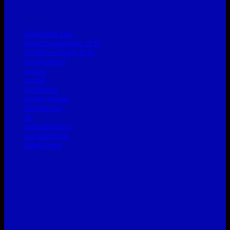
เช็คโปรโมชั่น
อะไหล่พ่วงหนักไม่เกิน 25 โล
อะไหล่พ่วงหนักเกิน 25 โล
ช่วงล่างรถพ่วง
ระบบลม
ระบบไฟ
เพลารถพ่วง
กะทะล้อ
น็อตสกรู/สกรู
ดั้ม
เครื่องมือช่างยาง
อุปกรณ์รัดสินค้า
ไฟโซล่าร์