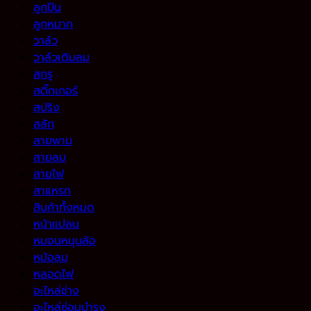
ลูกปืน
ลูกหมาก
วาล์ว
วาล์วเติมลม
สกรู
สติ๊กเกอร์
สปริง
สลัก
สายพาน
สายลม
สายไฟ
สาแหรก
สินค้าทั้งหมด
หน้าแปลน
หมอนหนุนล้อ
หม้อลม
หลอดไฟ
อะไหล่ช่าง
อะไหล่ซ่อมบำรุง