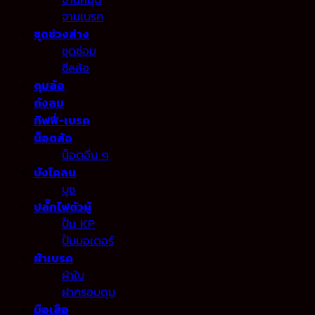
จานหมุน
จานเบรค
ชุดช่วงล่าง
ชุดซ่อม
ซีลล้อ
ดุมล้อ
ถังลม
ทิฟฟี่-เบรค
น็อตล้อ
น็อตอื่น ๆ
บังโคลน
บูช
ปลั๊กไฟตัวผู้
ปั้ม KP
ปั้มมอเตอร์
ผ้าเบรค
ผ้าใบ
ฝาครอบดุม
มือเสือ