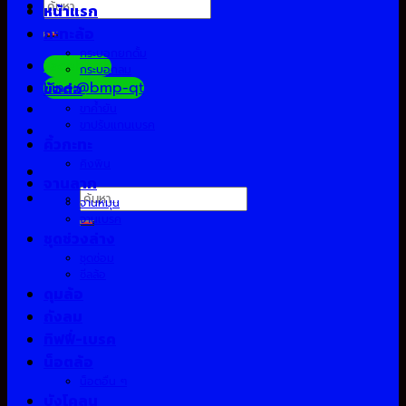
ค้นหา:
หน้าแรก
กะทะล้อ
กระบอกยกดั้ม
Facebook
กระบอกลม
Line:@bmp-qt
ข้อต่อ
ขาค้ำยัน
ขาปรับแกนเบรค
คิ้วกะทะ
คิงพิน
จานลาก
ค้นหา:
จานหมุน
จานเบรค
ชุดช่วงล่าง
ชุดซ่อม
ซีลล้อ
ดุมล้อ
ถังลม
ทิฟฟี่-เบรค
น็อตล้อ
น็อตอื่น ๆ
บังโคลน