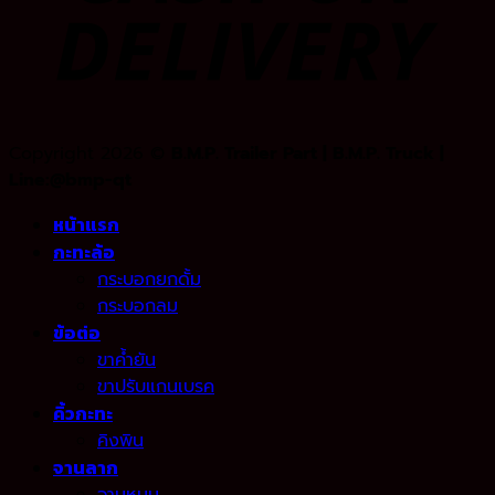
Copyright 2026 ©
B.M.P. Trailer Part | B.M.P. Truck |
Line:@bmp-qt
หน้าแรก
กะทะล้อ
กระบอกยกดั้ม
กระบอกลม
ข้อต่อ
ขาค้ำยัน
ขาปรับแกนเบรค
คิ้วกะทะ
คิงพิน
จานลาก