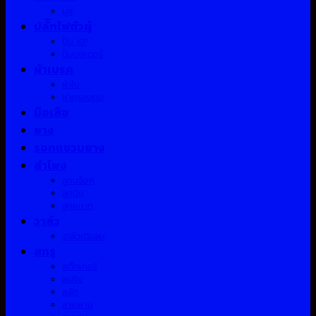
บูช
ปลั๊กไฟตัวผู้
ปั้ม KP
ปั้มมอเตอร์
ผ้าเบรค
ผ้าใบ
ฝาครอบดุม
มือเสือ
ยาง
รอกแขวนยาง
ลำโพง
ลูกบล็อค
ลูกปืน
ลูกหมาก
วาล์ว
วาล์วเติมลม
สกรู
สติ๊กเกอร์
สปริง
สลัก
สายพาน