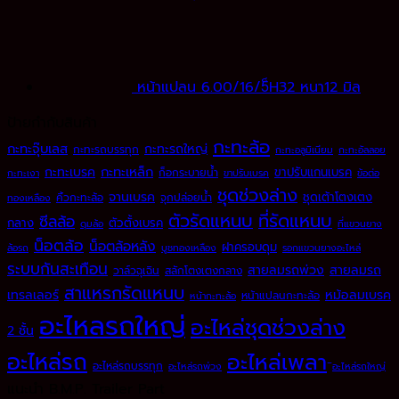
หน้าแปลน 6.00/16/5็H32 หนา12 มิล
ป้ายกำกับสินค้า
กะทะล้อ
กะทะจุ๊บเลส
กะทะรถใหญ่
กะทะรถบรรทุก
กะทะอลูมิเนียม
กะทะอัลลอย
กะทะเหล็ก
กะทะเบรค
ขาปรับแกนเบรค
ก็อกระบายน้ำ
กะทะเงา
ขาปรับเบรค
ข้อต่อ
ชุดช่วงล่าง
จานเบรค
ชุดเต้าโตงเตง
คิ้วกะทะล้อ
จุกปล่อยน้ำ
ทองเหลือง
ตัวรัดแหนบ
ที่รัดแหนบ
ซีลล้อ
กลาง
ตัวตั้งเบรค
ดุมล้อ
ที่แขวนยาง
น็อตล้อ
น็อตล้อหลัง
ฝาครอบดุม
ล้อรถ
บูชทองเหลือง
รอกแขวนยางอะไหล่
ระบบกันสะเทือน
สายลมรถพ่วง
สายลมรถ
วาล์วฉุเฉิน
สลักโตงเตงกลาง
สาแหรกรัดแหนบ
เทรลเลอร์
หม้อลมเบรค
หน้าแปลนกะทะล้อ
หน้ากะทะล้อ
อะไหลรถใหญ่
อะไหล่ชุดช่วงล่าง
2 ชั้น
อะไหล่รถ
อะไหล่เพลา
อะไหล่รถบรรทุก
อะไหล่รถพ่วง
ิอะไหล่รถใหญ่
แนะนำ B.M.P. Trailer Part