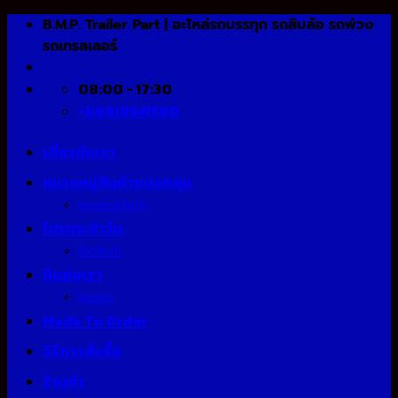
Skip
B.M.P. Trailer Part | อะไหล่รถบรรทุก รถสิบล้อ รถพ่วง
to
รถเทรลเลอร์
content
08:00 - 17:30
+66818541580
เกี่ยวกับเรา
หมวดหมู่สินค้าแบ่งกลุ่ม
หมวดหมู่สินค้า
โปรประจำวัน
รีวิวสินค้า
ติดต่อเรา
โอนเงิน
Made To Order
วิธีการสั่งซื้อ
ร้านค้า