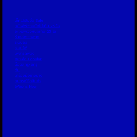
เช็คโปรโมชั่น
อะไหล่พ่วงหนักไม่เกิน 25 โล
อะไหล่พ่วงหนักเกิน 25 โล
ช่วงล่างรถพ่วง
ระบบลม
ระบบไฟ
เพลารถพ่วง
กะทะล้อ
น็อตสกรู/สกรู
ดั้ม
เครื่องมือช่างยาง
อุปกรณ์รัดสินค้า
ไฟโซล่าร์