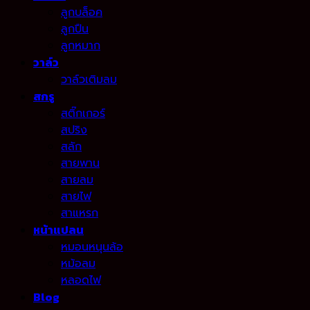
ลูกบล็อค
ลูกปืน
ลูกหมาก
วาล์ว
วาล์วเติมลม
สกรู
สติ๊กเกอร์
สปริง
สลัก
สายพาน
สายลม
สายไฟ
สาแหรก
หน้าแปลน
หมอนหนุนล้อ
หม้อลม
หลอดไฟ
Blog