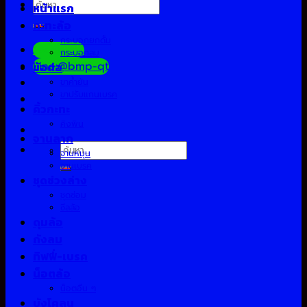
ค้นหา:
หน้าแรก
กะทะล้อ
กระบอกยกดั้ม
Facebook
กระบอกลม
Line:@bmp-qt
ข้อต่อ
ขาค้ำยัน
ขาปรับแกนเบรค
คิ้วกะทะ
คิงพิน
จานลาก
ค้นหา:
จานหมุน
จานเบรค
ชุดช่วงล่าง
ชุดซ่อม
ซีลล้อ
ดุมล้อ
ถังลม
ทิฟฟี่-เบรค
น็อตล้อ
น็อตอื่น ๆ
บังโคลน