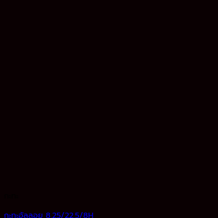
กะทะ
กะทะอัลลอย 8.25/22.5/8H