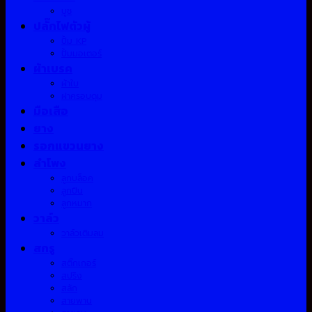
บูช
ปลั๊กไฟตัวผู้
ปั้ม KP
ปั้มมอเตอร์
ผ้าเบรค
ผ้าใบ
ฝาครอบดุม
มือเสือ
ยาง
รอกแขวนยาง
ลำโพง
ลูกบล็อค
ลูกปืน
ลูกหมาก
วาล์ว
วาล์วเติมลม
สกรู
สติ๊กเกอร์
สปริง
สลัก
สายพาน