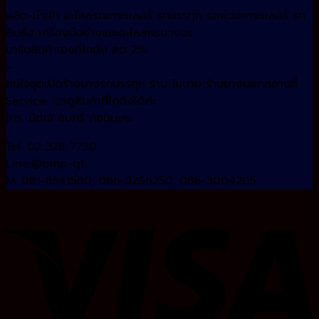
ผลิต-นำเข้า อะไหล่รถเทรลเลอร์ รถบรรทุก รถพ่วงเทรลเลอร์ รถ
สิบล้อ เครื่องมือช่างและอะไหล่ครบวงจร
มารับสินค้าเองที่โกดัง ลด 2%
—
สนใจชุดเปิดร้านยางรถบรรทุก ร้าน โมบาย ร้านยางนอกสถานที่
Service มาดูสินค้าที่โกดังได้ค่ะ
โทร. นัดเจ้ สมศรี ก่อนนะคะ
Tel. 02 328 7730
Line:@bmp-qt
M: 081-8541580, 086-3266250, 086-3004205