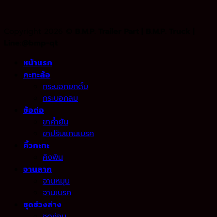
Copyright 2026 ©
B.M.P. Trailer Part | B.M.P. Truck |
Line:@bmp-qt
หน้าแรก
กะทะล้อ
กระบอกยกดั้ม
กระบอกลม
ข้อต่อ
ขาค้ำยัน
ขาปรับแกนเบรค
คิ้วกะทะ
คิงพิน
จานลาก
จานหมุน
จานเบรค
ชุดช่วงล่าง
ชุดซ่อม