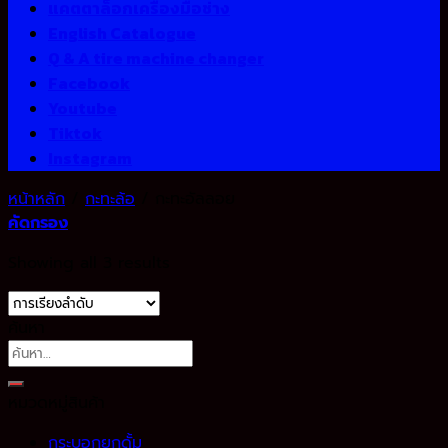
แคตตาล็อกเครื่องมือช่าง
English Catalogue
Q & A tire machine changer
Facebook
Youtube
Tiktok
Instagram
หน้าหลัก
/
กะทะล้อ
/
กะทะอัลลอย
คัดกรอง
Showing all 3 results
ค้นหา
ค้นหา:
หมวดหมู่สินค้า
กระบอกยกดั้ม