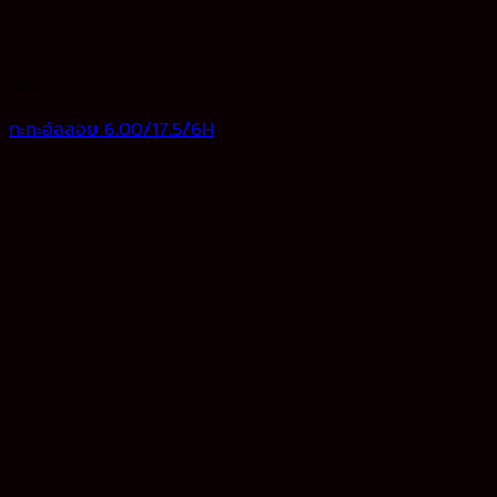
กะทะ
กะทะอัลลอย 6.00/17.5/6H