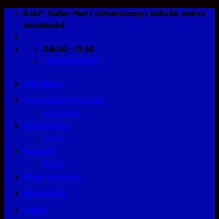
Skip
B.M.P. Trailer Part | อะไหล่รถบรรทุก รถสิบล้อ รถพ่วง
to
รถเทรลเลอร์
content
08:00 - 17:30
+66818541580
เกี่ยวกับเรา
หมวดหมู่สินค้าแบ่งกลุ่ม
หมวดหมู่สินค้า
โปรประจำวัน
รีวิวสินค้า
ติดต่อเรา
โอนเงิน
Made To Order
วิธีการสั่งซื้อ
ร้านค้า