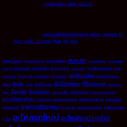
วาล์วเหลี่ยม ยี่ห้อ SELCO
แหวนสลักโตงเตงกลาง ขนาด: วงนอก 12
mm.*วงใน 32 mm.*หนา 10 mm.
ป้ายกำกับสินค้า
กะทะล้อ
กะทะจุ๊บเลส
กะทะรถใหญ่
กะทะรถบรรทุก
กะทะอลูมิเนียม
กะทะอัลลอย
กะทะเหล็ก
กะทะเบรค
ขาปรับแกนเบรค
ก็อกระบายน้ำ
กะทะเงา
ขาปรับเบรค
ข้อต่อ
ชุดช่วงล่าง
จานเบรค
ชุดเต้าโตงเตง
คิ้วกะทะล้อ
จุกปล่อยน้ำ
ทองเหลือง
ตัวรัดแหนบ
ที่รัดแหนบ
ซีลล้อ
กลาง
ตัวตั้งเบรค
ดุมล้อ
ที่แขวนยาง
น็อตล้อ
น็อตล้อหลัง
ฝาครอบดุม
ล้อรถ
บูชทองเหลือง
รอกแขวนยางอะไหล่
ระบบกันสะเทือน
สายลมรถพ่วง
สายลมรถ
วาล์วฉุเฉิน
สลักโตงเตงกลาง
สาแหรกรัดแหนบ
เทรลเลอร์
หม้อลมเบรค
หน้าแปลนกะทะล้อ
หน้ากะทะล้อ
อะไหลรถใหญ่
อะไหล่ชุดช่วงล่าง
2 ชั้น