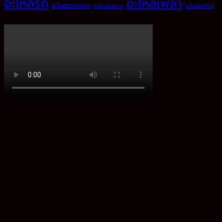
อะไหล่รถ
อะไหล่เพลา
อะไหล่รถบรรทุก
อะไหล่รถพ่วง
ิอะไหล่รถใหญ่
แนะนำ B.M.P. Trailer Part