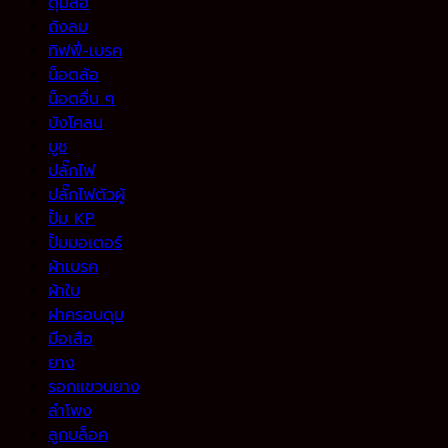
ดุมล้อ
ถังลม
ทิฟฟี่-เบรค
น็อตล้อ
น็อตอื่น ๆ
บังโคลน
บูช
ปลั๊กไฟ
ปลั๊กไฟตัวผู้
ปั้ม KP
ปั้มมอเตอร์
ผ้าเบรค
ผ้าใบ
ฝาครอบดุม
มือเสือ
ยาง
รอกแขวนยาง
ลำโพง
ลูกบล็อค