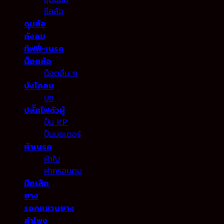
ซีลล้อ
ดุมล้อ
ถังลม
ทิฟฟี่-เบรค
น็อตล้อ
น็อตอื่น ๆ
บังโคลน
บูช
ปลั๊กไฟตัวผู้
ปั้ม KP
ปั้มมอเตอร์
ผ้าเบรค
ผ้าใบ
ฝาครอบดุม
มือเสือ
ยาง
รอกแขวนยาง
ลำโพง