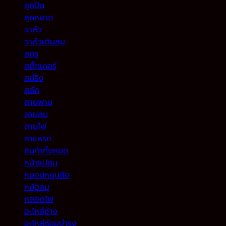
ลูกปืน
ลูกหมาก
วาล์ว
วาล์วเติมลม
สกรู
สติ๊กเกอร์
สปริง
สลัก
สายพาน
สายลม
สายไฟ
สาแหรก
สินค้าทั้งหมด
หน้าแปลน
หมอนหนุนล้อ
หม้อลม
หลอดไฟ
อะไหล่ช่าง
อะไหล่ซ่อมบำรุง