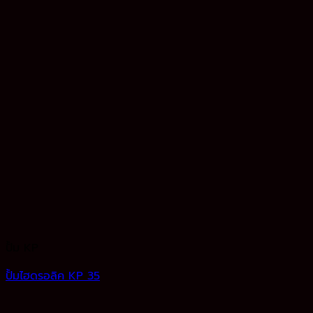
ปั้ม KP
ปั้มไฮดรอลิค KP 35