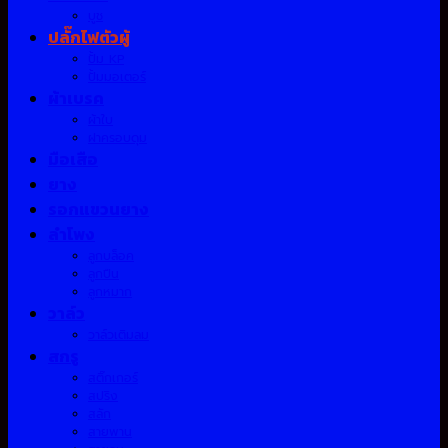
บูช
ปลั๊กไฟตัวผู้
ปั้ม KP
ปั้มมอเตอร์
ผ้าเบรค
ผ้าใบ
ฝาครอบดุม
มือเสือ
ยาง
รอกแขวนยาง
ลำโพง
ลูกบล็อค
ลูกปืน
ลูกหมาก
วาล์ว
วาล์วเติมลม
สกรู
สติ๊กเกอร์
สปริง
สลัก
สายพาน