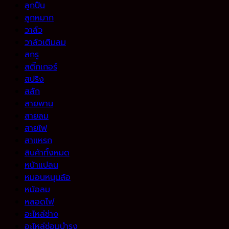
ลูกปืน
ลูกหมาก
วาล์ว
วาล์วเติมลม
สกรู
สติ๊กเกอร์
สปริง
สลัก
สายพาน
สายลม
สายไฟ
สาแหรก
สินค้าทั้งหมด
หน้าแปลน
หมอนหนุนล้อ
หม้อลม
หลอดไฟ
อะไหล่ช่าง
อะไหล่ซ่อมบำรุง