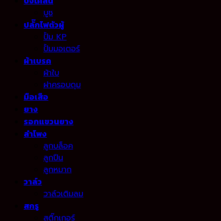
บังโคลน
บูช
ปลั๊กไฟตัวผู้
ปั้ม KP
ปั้มมอเตอร์
ผ้าเบรค
ผ้าใบ
ฝาครอบดุม
มือเสือ
ยาง
รอกแขวนยาง
ลำโพง
ลูกบล็อค
ลูกปืน
ลูกหมาก
วาล์ว
วาล์วเติมลม
สกรู
สติ๊กเกอร์