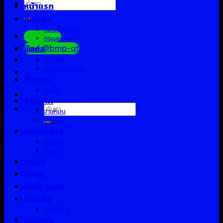
ค้นหา:
หน้าแรก
กะทะล้อ
กระบอกยกดั้ม
Facebook
กระบอกลม
Line:@bmp-qt
ข้อต่อ
ขาค้ำยัน
ขาปรับแกนเบรค
คิ้วกะทะ
คิงพิน
จานลาก
ค้นหา:
จานหมุน
จานเบรค
ชุดช่วงล่าง
ชุดซ่อม
ซีลล้อ
ดุมล้อ
ถังลม
ทิฟฟี่-เบรค
น็อตล้อ
น็อตอื่น ๆ
บังโคลน