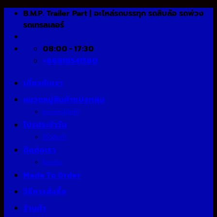
Skip
B.M.P. Trailer Part | อะไหล่รถบรรทุก รถสิบล้อ รถพ่วง
to
รถเทรลเลอร์
content
08:00 - 17:30
+66818541580
เกี่ยวกับเรา
หมวดหมู่สินค้าแบ่งกลุ่ม
หมวดหมู่สินค้า
โปรประจำวัน
รีวิวสินค้า
ติดต่อเรา
โอนเงิน
Made To Order
วิธีการสั่งซื้อ
ร้านค้า