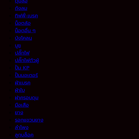
ดุมล้อ
ถังลม
ทิฟฟี่-เบรค
น็อตล้อ
น็อตอื่น ๆ
บังโคลน
บูช
ปลั๊กไฟ
ปลั๊กไฟตัวผู้
ปั้ม KP
ปั้มมอเตอร์
ผ้าเบรค
ผ้าใบ
ฝาครอบดุม
มือเสือ
ยาง
รอกแขวนยาง
ลำโพง
ลูกบล็อค