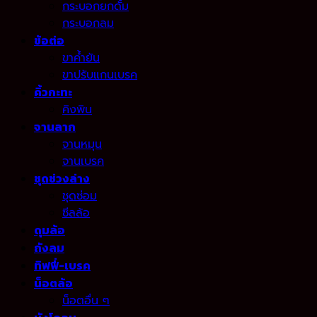
กระบอกยกดั้ม
กระบอกลม
ข้อต่อ
ขาค้ำยัน
ขาปรับแกนเบรค
คิ้วกะทะ
คิงพิน
จานลาก
จานหมุน
จานเบรค
ชุดช่วงล่าง
ชุดซ่อม
ซีลล้อ
ดุมล้อ
ถังลม
ทิฟฟี่-เบรค
น็อตล้อ
น็อตอื่น ๆ