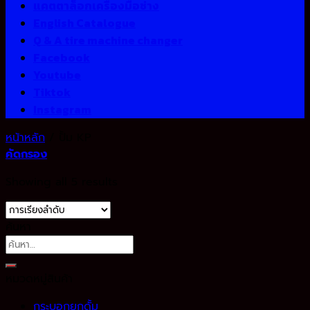
แคตตาล็อกเครื่องมือช่าง
English Catalogue
Q & A tire machine changer
Facebook
Youtube
Tiktok
Instagram
หน้าหลัก
/
ปั้ม KP
คัดกรอง
Showing all 5 results
ค้นหา
ค้นหา:
หมวดหมู่สินค้า
กระบอกยกดั้ม