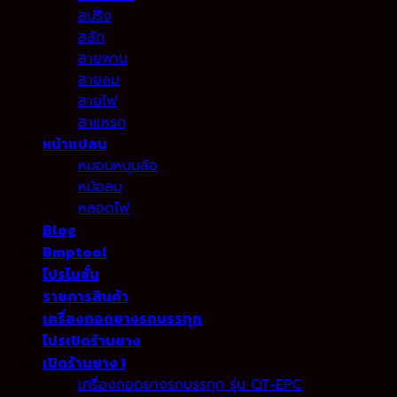
สปริง
สลัก
สายพาน
สายลม
สายไฟ
สาแหรก
หน้าแปลน
หมอนหนุนล้อ
หม้อลม
หลอดไฟ
Blog
Bmptool
โปรโมชั่น
รายการสินค้า
เครื่องถอดยางรถบรรทุก
โปรเปิดร้านยาง
เปิดร้านยาง 1
เครื่องถอดยางรถบรรทุก รุ่น QT-EPC