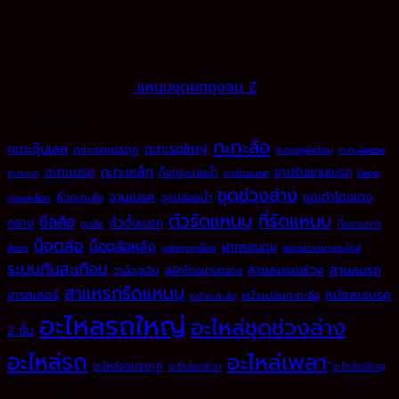
แหนบชุดยกถุงลม Z
ป้ายกำกับสินค้า
กะทะล้อ
กะทะจุ๊บเลส
กะทะรถใหญ่
กะทะรถบรรทุก
กะทะอลูมิเนียม
กะทะอัลลอย
กะทะเหล็ก
กะทะเบรค
ขาปรับแกนเบรค
ก็อกระบายน้ำ
กะทะเงา
ขาปรับเบรค
ข้อต่อ
ชุดช่วงล่าง
จานเบรค
ชุดเต้าโตงเตง
คิ้วกะทะล้อ
จุกปล่อยน้ำ
ทองเหลือง
ตัวรัดแหนบ
ที่รัดแหนบ
ซีลล้อ
กลาง
ตัวตั้งเบรค
ดุมล้อ
ที่แขวนยาง
น็อตล้อ
น็อตล้อหลัง
ฝาครอบดุม
ล้อรถ
บูชทองเหลือง
รอกแขวนยางอะไหล่
ระบบกันสะเทือน
สายลมรถพ่วง
สายลมรถ
วาล์วฉุเฉิน
สลักโตงเตงกลาง
สาแหรกรัดแหนบ
เทรลเลอร์
หม้อลมเบรค
หน้าแปลนกะทะล้อ
หน้ากะทะล้อ
อะไหลรถใหญ่
อะไหล่ชุดช่วงล่าง
2 ชั้น
อะไหล่รถ
อะไหล่เพลา
อะไหล่รถบรรทุก
อะไหล่รถพ่วง
ิอะไหล่รถใหญ่
แนะนำ B.M.P. Trailer Part