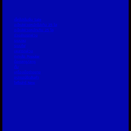
เช็คโปรโมชั่น
อะไหล่พ่วงหนักไม่เกิน 25 โล
อะไหล่พ่วงหนักเกิน 25 โล
ช่วงล่างรถพ่วง
ระบบลม
ระบบไฟ
เพลารถพ่วง
กะทะล้อ
น็อตสกรู/สกรู
ดั้ม
เครื่องมือช่างยาง
อุปกรณ์รัดสินค้า
ไฟโซล่าร์