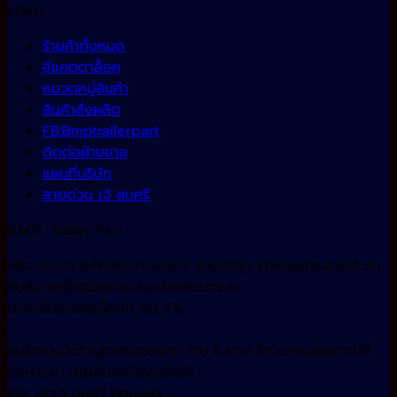
แนะนำ
ร้านค้าทั้งหมด
อีแคตตาล็อค
หมวดหมู่สินค้า
สินค้าสั่งผลิต
FB:Bmptrailerpart
ติดต่อฝ่ายขาย
แผนที่บริษัท
สายด่วน เจ้ สมศรี
B.M.P. Trailer Part
ผลิต-นำเข้า อะไหล่รถเทรลเลอร์ รถบรรทุก รถพ่วงเทรลเลอร์ รถ
สิบล้อ เครื่องมือช่างและอะไหล่ครบวงจร
มารับสินค้าเองที่โกดัง ลด 2%
—
สนใจชุดเปิดร้านยางรถบรรทุก ร้าน โมบาย ร้านยางนอกสถานที่
Service มาดูสินค้าที่โกดังได้ค่ะ
โทร. นัดเจ้ สมศรี ก่อนนะคะ