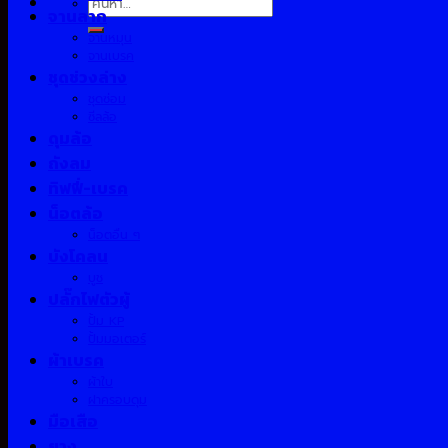
จานลาก
จานหมุน
จานเบรค
ชุดช่วงล่าง
ชุดซ่อม
ซีลล้อ
ดุมล้อ
ถังลม
ทิฟฟี่-เบรค
น็อตล้อ
น็อตอื่น ๆ
บังโคลน
บูช
ปลั๊กไฟตัวผู้
ปั้ม KP
ปั้มมอเตอร์
ผ้าเบรค
ผ้าใบ
ฝาครอบดุม
มือเสือ
ยาง