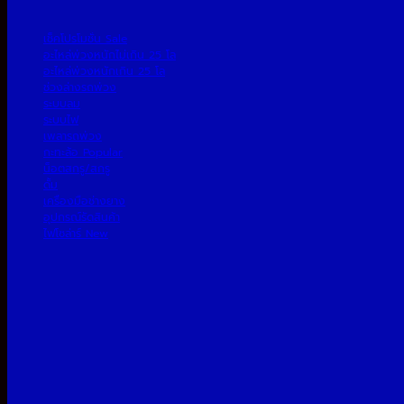
เช็คโปรโมชั่น
อะไหล่พ่วงหนักไม่เกิน 25 โล
อะไหล่พ่วงหนักเกิน 25 โล
ช่วงล่างรถพ่วง
ระบบลม
ระบบไฟ
เพลารถพ่วง
กะทะล้อ
น็อตสกรู/สกรู
ดั้ม
เครื่องมือช่างยาง
อุปกรณ์รัดสินค้า
ไฟโซล่าร์