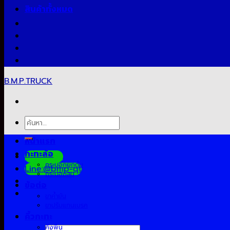
สินค้าทั้งหมด
B.M.P.TRUCK
ค้นหา:
หน้าแรก
กะทะล้อ
Facebook
กระบอกยกดั้ม
Line:@bmp-qt
กระบอกลม
ข้อต่อ
ขาค้ำยัน
ขาปรับแกนเบรค
คิ้วกะทะ
คิงพิน
ค้นหา: