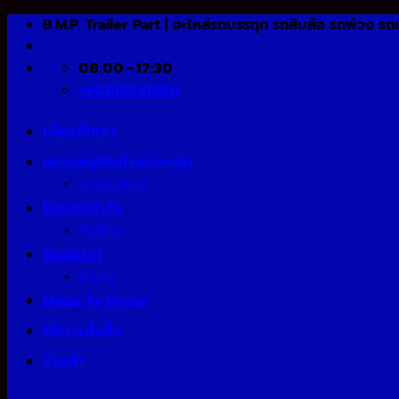
Skip
B.M.P. Trailer Part | อะไหล่รถบรรทุก รถสิบล้อ รถพ่วง รถ
to
content
08:00 - 17:30
+66818541580
เกี่ยวกับเรา
หมวดหมู่สินค้าแบ่งกลุ่ม
หมวดหมู่สินค้า
โปรประจำวัน
รีวิวสินค้า
ติดต่อเรา
โอนเงิน
Made To Order
วิธีการสั่งซื้อ
ร้านค้า