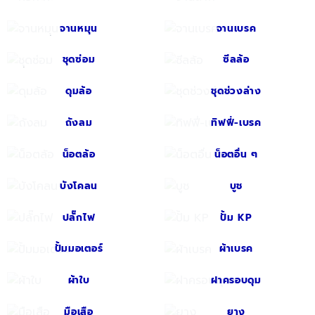
จานหมุน
จานเบรค
ชุดซ่อม
ซีลล้อ
ดุมล้อ
ชุดช่วงล่าง
ถังลม
ทิฟฟี่-เบรค
น็อตล้อ
น็อตอื่น ๆ
บังโคลน
บูช
ปลั๊กไฟ
ปั้ม KP
ปั้มมอเตอร์
ผ้าเบรค
ผ้าใบ
ฝาครอบดุม
มือเสือ
ยาง