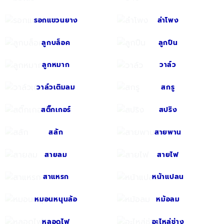
รอกแขวนยาง
ลำโพง
ลูกบล็อค
ลูกปืน
ลูกหมาก
วาล์ว
วาล์วเติมลม
สกรู
Line
สติ๊กเกอร์
สปริง
สลัก
สายพาน
Facebook Messenger
สายลม
สายไฟ
สาแหรก
หน้าแปลน
Phone
หมอนหนุนล้อ
หม้อลม
หลอดไฟ
อะไหล่ช่าง