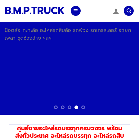
Skip
B.M.P.TRUCK
to
content
จำหน่าย
อะไหล่รถสิบล้อ
น๊อตล้อ กะทะล้อ อะไหล่รถสิบล้อ รถพ่วง รถเทรลเลอร์ รถยก
เพลา ชุดช่วงล่าง ฯลฯ
ศูนย์ขายอะไหล่รถบรรทุกครบวงจร พร้อม
ส่งทั่วประเทศ อะไหล่รถบรรทุก อะไหล่รถสิบ