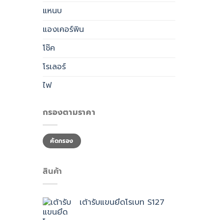
แหนบ
แองเคอร์พิน
โช๊ค
โรเลอร์
ไฟ
กรองตามราคา
ราคา
ราคา
คัดกรอง
ต่ำ
สูงสุด
สุด
สินค้า
เต้ารับแขนยึดโรเบท S127