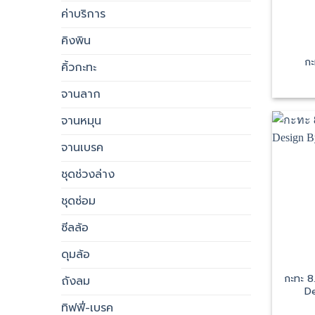
ค่าบริการ
คิงพิน
กะ
คิ้วกะทะ
จานลาก
จานหมุน
จานเบรค
ชุดช่วงล่าง
ชุดซ่อม
ซีลล้อ
ดุมล้อ
กะทะ 8
ถังลม
De
ทิฟฟี่-เบรค