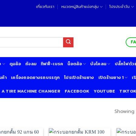
เกี่ยวกับเรา
หมวดหมู่สินค้าแบ่งกลุ่ม
โปรประจำวัน
F
ง
ดุมล้อ
ถังลม
ทิฟฟี่-เบรค
น็อตล้อ
บังโคลน
ปลั๊กไฟตัวผู
นค้า
เครื่องถอดยางรถบรรทุก
โปรเปิดร้านยาง
เปิดร้านยาง 1
เป
& A TIRE MACHINE CHANGER
FACEBOOK
YOUTUBE
TIKTO
Showing 