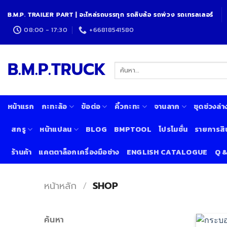
Skip
B.M.P. TRAILER PART | อะไหล่รถบรรทุก รถสิบล้อ รถพ่วง รถเทรลเลอร์
to
content
08:00 - 17:30
+66818541580
B.M.P.TRUCK
ค้นหา:
หน้าแรก
กะทะล้อ
ข้อต่อ
คิ้วกะทะ
จานลาก
ชุดช่วงล่า
สกรู
หน้าแปลน
BLOG
BMPTOOL
โปรโมชั่น
รายการสิ
ร้านค้า
แคตตาล็อกเครื่องมือช่าง
ENGLISH CATALOGUE
Q 
หน้าหลัก
/
SHOP
ค้นหา