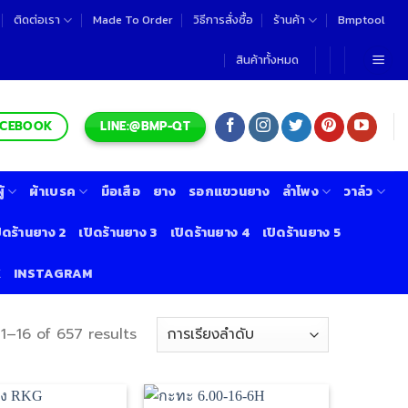
ติดต่อเรา
Made To Order
วิธีการสั่งซื้อ
ร้านค้า
Bmptool
สินค้าทั้งหมด
LINE:@BMP-QT
ACEBOOK
้
ผ้าเบรค
มือเสือ
ยาง
รอกแขวนยาง
ลำโพง
วาล์ว
ิดร้านยาง 2
เปิดร้านยาง 3
เปิดร้านยาง 4
เปิดร้านยาง 5
K
INSTAGRAM
1–16 of 657 results