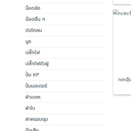
น็อตล้อ
น็อตอื่น ๆ
บังโคลน
บูช
ปลั๊กไฟ
ปลั๊กไฟตัวผู้
ปั้ม KP
กะทะจุ
ปั้มมอเตอร์
ผ้าเบรค
ผ้าใบ
ฝาครอบดุม
มือเสือ