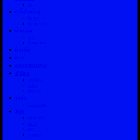
บูช
ปลั๊กไฟตัวผู้
ปั้ม KP
ปั้มมอเตอร์
ผ้าเบรค
ผ้าใบ
ฝาครอบดุม
มือเสือ
ยาง
รอกแขวนยาง
ลำโพง
ลูกบล็อค
ลูกปืน
ลูกหมาก
วาล์ว
วาล์วเติมลม
สกรู
สติ๊กเกอร์
สปริง
สลัก
สายพาน