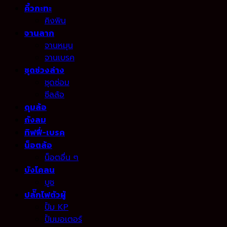
คิ้วกะทะ
คิงพิน
จานลาก
จานหมุน
จานเบรค
ชุดช่วงล่าง
ชุดซ่อม
ซีลล้อ
ดุมล้อ
ถังลม
ทิฟฟี่-เบรค
น็อตล้อ
น็อตอื่น ๆ
บังโคลน
บูช
ปลั๊กไฟตัวผู้
ปั้ม KP
ปั้มมอเตอร์