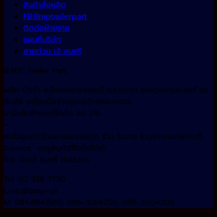
สินค้าสั่งผลิต
FB:Bmptrailerpart
ติดต่อฝ่ายขาย
แผนที่บริษัท
สายด่วน เจ้ สมศรี
B.M.P. Trailer Part
ผลิต-นำเข้า อะไหล่รถเทรลเลอร์ รถบรรทุก รถพ่วงเทรลเลอร์ รถ
สิบล้อ เครื่องมือช่างและอะไหล่ครบวงจร
มารับสินค้าเองที่โกดัง ลด 2%
—
สนใจชุดเปิดร้านยางรถบรรทุก ร้าน โมบาย ร้านยางนอกสถานที่
Service มาดูสินค้าที่โกดังได้ค่ะ
โทร. นัดเจ้ สมศรี ก่อนนะคะ
Tel. 02 328 7730
Line:@bmp-qt
M: 081-8541580, 086-3266250, 086-3004205