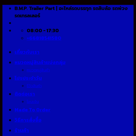
Skip
B.M.P. Trailer Part | อะไหล่รถบรรทุก รถสิบล้อ รถพ่วง
to
รถเทรลเลอร์
content
08:00 - 17:30
+66818541580
เกี่ยวกับเรา
หมวดหมู่สินค้าแบ่งกลุ่ม
หมวดหมู่สินค้า
โปรประจำวัน
รีวิวสินค้า
ติดต่อเรา
โอนเงิน
Made To Order
วิธีการสั่งซื้อ
ร้านค้า