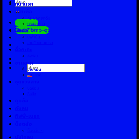
ค้นหา:
หน้าแรก
กะทะล้อ
กระบอกยกดั้ม
Facebook
กระบอกลม
Line:@bmp-qt
ข้อต่อ
ขาค้ำยัน
ขาปรับแกนเบรค
คิ้วกะทะ
คิงพิน
จานลาก
ค้นหา:
จานหมุน
จานเบรค
ชุดช่วงล่าง
ชุดซ่อม
ซีลล้อ
ดุมล้อ
ถังลม
ทิฟฟี่-เบรค
น็อตล้อ
น็อตอื่น ๆ
บังโคลน