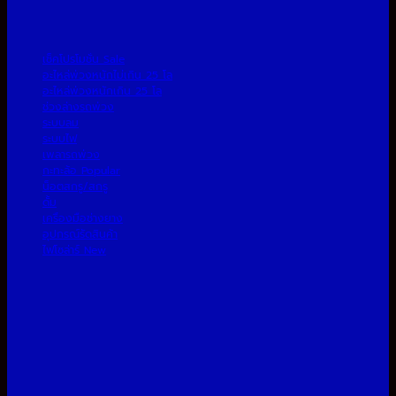
เช็คโปรโมชั่น
อะไหล่พ่วงหนักไม่เกิน 25 โล
อะไหล่พ่วงหนักเกิน 25 โล
ช่วงล่างรถพ่วง
ระบบลม
ระบบไฟ
เพลารถพ่วง
กะทะล้อ
น็อตสกรู/สกรู
ดั้ม
เครื่องมือช่างยาง
อุปกรณ์รัดสินค้า
ไฟโซล่าร์