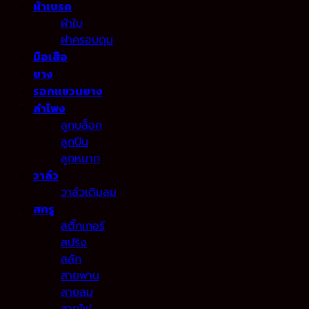
ผ้าเบรค
ผ้าใบ
ฝาครอบดุม
มือเสือ
ยาง
รอกแขวนยาง
ลำโพง
ลูกบล็อค
ลูกปืน
ลูกหมาก
วาล์ว
วาล์วเติมลม
สกรู
สติ๊กเกอร์
สปริง
สลัก
สายพาน
สายลม