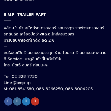
สายด่วน เจ้ สมศรี
B.M.P. TRAILER PART
Phone
ผลิต-นำเข้า อะไหล่รถเทรลเลอร์ รถบรรทุก รถพ่วงเทรลเลอร์
รถสิบล้อ เครื่องมือช่างและอะไหล่ครบวงจร
Google Map
มารับสินค้าเองที่โกดัง ลด 2%
—
สนใจชุดเปิดร้านยางรถบรรทุก ร้าน โมบาย ร้านยางนอกสถาน
อีเมล
ที่ Service มาดูสินค้าที่โกดังได้ค่ะ
โทร. นัดเจ้ สมศรี ก่อนนะคะ
Tel. 02 328 7730
ลิงก์ปรับแต่ง
Line:@bmp-qt
M: 081-8541580, 086-3266250, 086-3004205
ลิงก์ปรับแต่ง