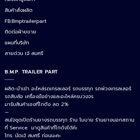
สินค้าสั่งผลิต
FB:Bmptrailerpart
Line
ติดต่อฝ่ายขาย
แผนที่บริษัท
Facebook Messenger
สายด่วน เจ้ สมศรี
B.M.P. TRAILER PART
Phone
ผลิต-นำเข้า อะไหล่รถเทรลเลอร์ รถบรรทุก รถพ่วงเทรลเลอร์
รถสิบล้อ เครื่องมือช่างและอะไหล่ครบวงจร
Google Map
มารับสินค้าเองที่โกดัง ลด 2%
—
สนใจชุดเปิดร้านยางรถบรรทุก ร้าน โมบาย ร้านยางนอกสถาน
อีเมล
ที่ Service มาดูสินค้าที่โกดังได้ค่ะ
โทร. นัดเจ้ สมศรี ก่อนนะคะ