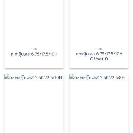
กะทะ
กะทะ
กะทะจุ๊บเลส 6.75/17.5/10H
กะทะจุ๊บเลส 6.75/17.5/10H
Offset 0