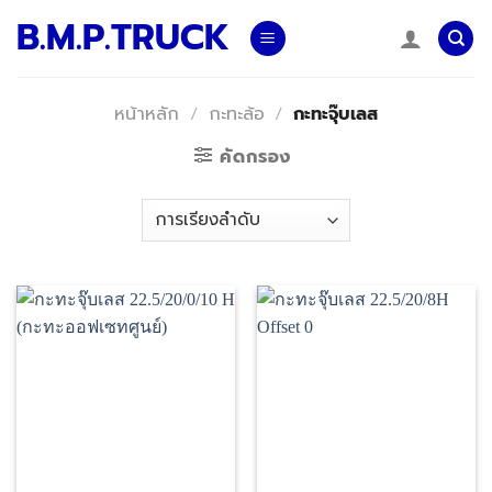
Skip
B.M.P.TRUCK
to
content
หน้าหลัก
/
กะทะล้อ
/
กะทะจุ๊บเลส
คัดกรอง