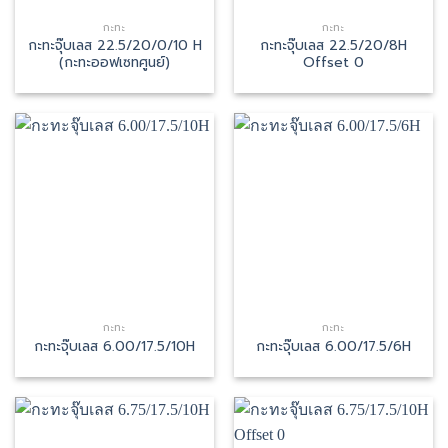
กะทะ
กะทะ
กะทะจุ๊บเลส 22.5/20/0/10 H
กะทะจุ๊บเลส 22.5/20/8H
(กะทะออฟเซทศูนย์)
Offset 0
กะทะ
กะทะ
กะทะจุ๊บเลส 6.00/17.5/10H
กะทะจุ๊บเลส 6.00/17.5/6H