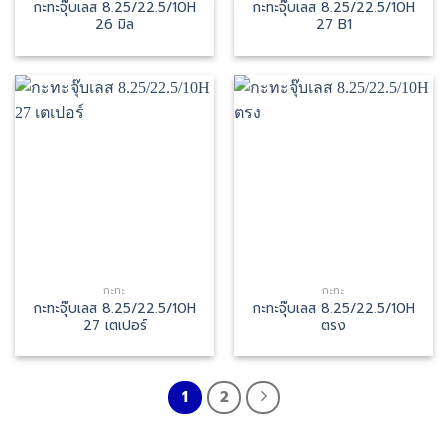
กะทะจุ๊บเลส 8.25/22.5/10H
กะทะจุ๊บเลส 8.25/22.5/10H
26 มิล
27 B1
กะทะ
กะทะ
กะทะจุ๊บเลส 8.25/22.5/10H
กะทะจุ๊บเลส 8.25/22.5/10H
27 เตเปอร์
ตรง
1
2