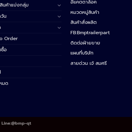
อีแคตตาล็อค
สินค้าแบ่งกลุ่ม
หมวดหมู่สินค้า
วัน
สินค้าสั่งผลิต
า
FB:Bmptrailerpart
o Order
ติดต่อฝ่ายขาย
งซื้อ
แผนที่บริษัท
สายด่วน เจ้ สมศรี
l
้งหมด
k | Line:@bmp-qt