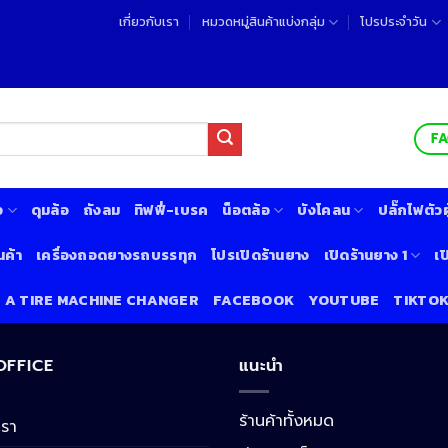
เกี่ยวกับเรา
หมวดหมู่สินค้าแบ่งกลุ่ม
โปรประจำวัน
F
ง
ดุมล้อ
ถังลม
ทิฟฟี่-เบรค
น็อตล้อ
บังโคลน
ปลั๊กไฟตัวผู
นค้า
เครื่องถอดยางรถบรรทุก
โปรเปิดร้านยาง
เปิดร้านยาง 1
เป
& A TIRE MACHINE CHANGER
FACEBOOK
YOUTUBE
TIKTO
 OFFICE
แนะนำ
ร้านค้าทั้งหมด
เรา