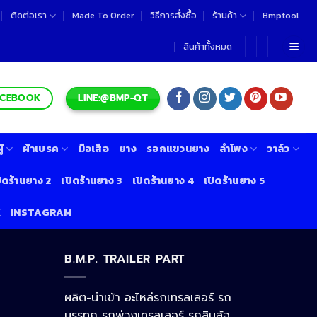
ติดต่อเรา
Made To Order
วิธีการสั่งซื้อ
ร้านค้า
Bmptool
สินค้าทั้งหมด
LINE:@BMP-QT
ACEBOOK
้
ผ้าเบรค
มือเสือ
ยาง
รอกแขวนยาง
ลำโพง
วาล์ว
ิดร้านยาง 2
เปิดร้านยาง 3
เปิดร้านยาง 4
เปิดร้านยาง 5
K
INSTAGRAM
Line
B.M.P. TRAILER PART
ผลิต-นำเข้า อะไหล่รถเทรลเลอร์ รถ
Facebook Messenger
บรรทุก รถพ่วงเทรลเลอร์ รถสิบล้อ