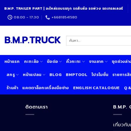
Skip
B.M.P. TRAILER PART | อะไหล่รถบรรทุก รถสิบล้อ รถพ่วง รถเทรลเลอร์
to
content
08:00 - 17:30
+66818541580
B.M.P.TRUCK
ค้นหา:
หน้าแรก
กะทะล้อ
ข้อต่อ
คิ้วกะทะ
จานลาก
ชุดช่วงล่า
สกรู
หน้าแปลน
BLOG
BMPTOOL
โปรโมชั่น
รายการสิ
ร้านค้า
แคตตาล็อกเครื่องมือช่าง
ENGLISH CATALOGUE
Q 
ติดตามเรา
B.M.P.
เกี่ยวกับ