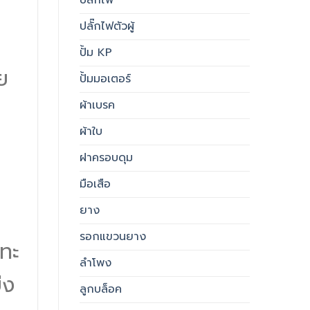
ปลั๊กไฟตัวผู้
ปั้ม KP
ย
ปั้มมอเตอร์
ผ้าเบรค
ผ้าใบ
ฝาครอบดุม
มือเสือ
ยาง
รอกแขวนยาง
ะทะ
ลำโพง
่ง
ลูกบล็อค