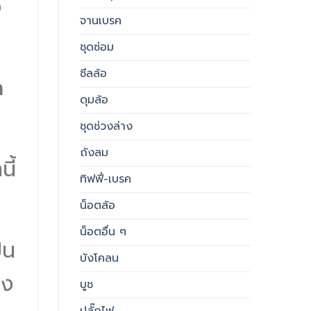
ง
จานเบรค
ชุดซ่อม
ซีลล้อ
ถ
ดุมล้อ
ชุดช่วงล่าง
ถังลม
ี้
ทิฟฟี่-เบรค
น็อตล้อ
น็อตอื่น ๆ
็น
บังโคลน
าง
บูช
ปลั๊กไฟ