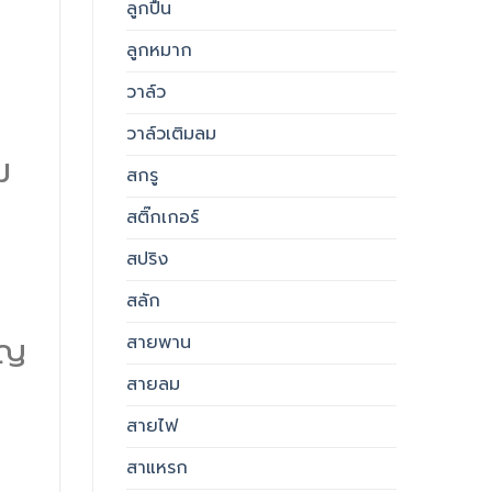
ลูกปืน
ลูกหมาก
วาล์ว
วาล์วเติมลม
ม
สกรู
สติ๊กเกอร์
สปริง
สลัก
ัญ
สายพาน
สายลม
สายไฟ
สาแหรก