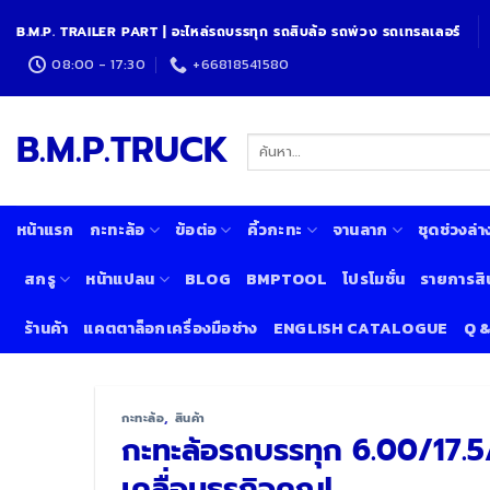
Skip
B.M.P. TRAILER PART | อะไหล่รถบรรทุก รถสิบล้อ รถพ่วง รถเทรลเลอร์
to
content
08:00 - 17:30
+66818541580
B.M.P.TRUCK
ค้นหา:
หน้าแรก
กะทะล้อ
ข้อต่อ
คิ้วกะทะ
จานลาก
ชุดช่วงล่า
สกรู
หน้าแปลน
BLOG
BMPTOOL
โปรโมชั่น
รายการสิ
ร้านค้า
แคตตาล็อกเครื่องมือช่าง
ENGLISH CATALOGUE
Q 
กะทะล้อ
,
สินค้า
กะทะล้อรถบรรทุก 6.00/17.5/6H
เคลื่อนธุรกิจคุณ!