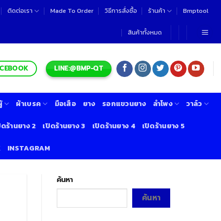
ติดต่อเรา
Made To Order
วิธีการสั่งซื้อ
ร้านค้า
Bmptool
สินค้าทั้งหมด
LINE:@BMP-QT
ACEBOOK
้
ผ้าเบรค
มือเสือ
ยาง
รอกแขวนยาง
ลำโพง
วาล์ว
ิดร้านยาง 2
เปิดร้านยาง 3
เปิดร้านยาง 4
เปิดร้านยาง 5
K
INSTAGRAM
ค้นหา
ค้นหา