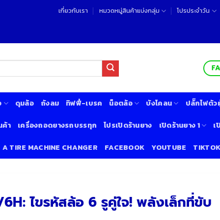
เกี่ยวกับเรา
หมวดหมู่สินค้าแบ่งกลุ่ม
โปรประจำวัน
F
ง
ดุมล้อ
ถังลม
ทิฟฟี่-เบรค
น็อตล้อ
บังโคลน
ปลั๊กไฟตัวผู
นค้า
เครื่องถอดยางรถบรรทุก
โปรเปิดร้านยาง
เปิดร้านยาง 1
เป
& A TIRE MACHINE CHANGER
FACEBOOK
YOUTUBE
TIKTO
: ไขรหัสล้อ 6 รูคู่ใจ! พลังเล็กที่ขับ