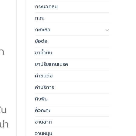
กระบอกลม
กะทะ
กะทะล้อ
ข้อต่อ
ัก
ขาค้ำยัน
ขาปรับแกนเบรค
ค่าขนส่ง
ค่าบริการ
คิงพิน
ใน
คิ้วกะทะ
น่า
จานลาก
จานหมุน