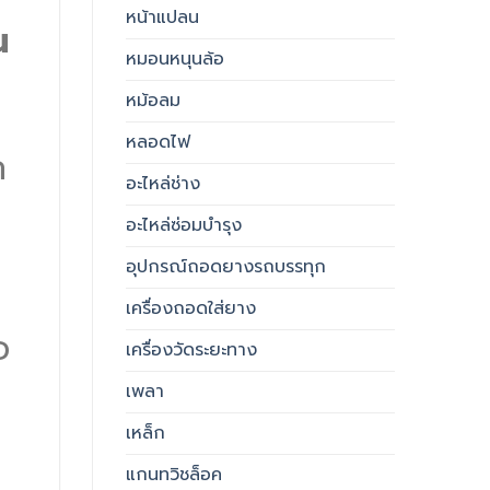
หน้าแปลน
น
หมอนหนุนล้อ
หม้อลม
หลอดไฟ
ก
อะไหล่ช่าง
อะไหล่ซ่อมบำรุง
อุปกรณ์ถอดยางรถบรรทุก
เครื่องถอดใส่ยาง
อ
เครื่องวัดระยะทาง
เพลา
เหล็ก
แกนทวิชล็อค