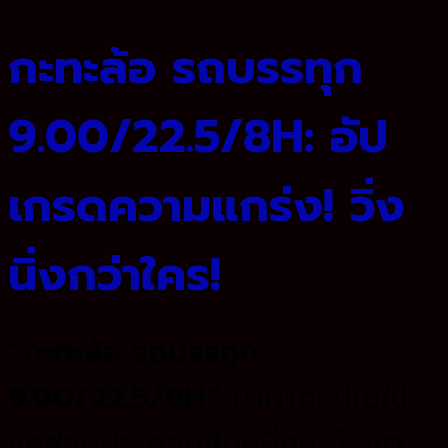
กะทะล้อ รถบรรทุก
9.00/22.5/8H: อัป
เกรดความแกร่ง! วิ่ง
นิ่งกว่าใคร!
“กะทะล้อ รถบรรทุก
9.00/22.5/8H”
มาฝาก! นี่ไม่ใช่
แค่ส่วนประกอบชิ้นหนึ่งนะจ๊ะ แต่