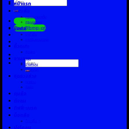
ค้นหา:
หน้าแรก
กะทะล้อ
กระบอกยกดั้ม
Facebook
กระบอกลม
Line:@bmp-qt
ข้อต่อ
ขาค้ำยัน
ขาปรับแกนเบรค
คิ้วกะทะ
คิงพิน
จานลาก
ค้นหา:
จานหมุน
จานเบรค
ชุดช่วงล่าง
ชุดซ่อม
ซีลล้อ
ดุมล้อ
ถังลม
ทิฟฟี่-เบรค
น็อตล้อ
น็อตอื่น ๆ
บังโคลน