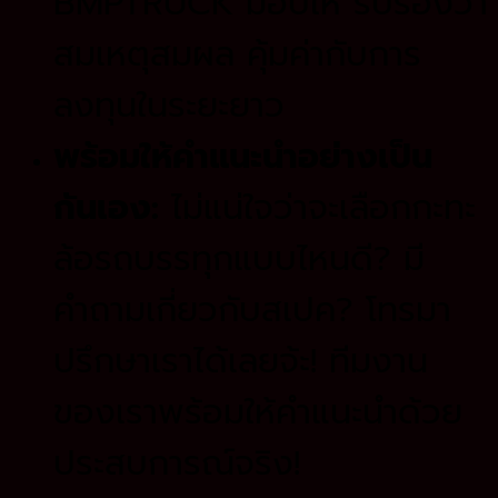
BMPTRUCK มอบให้ รับรองว่า
สมเหตุสมผล คุ้มค่ากับการ
ลงทุนในระยะยาว
พร้อมให้คำแนะนำอย่างเป็น
กันเอง:
ไม่แน่ใจว่าจะเลือกกะทะ
ล้อรถบรรทุกแบบไหนดี? มี
คำถามเกี่ยวกับสเปค? โทรมา
ปรึกษาเราได้เลยจ้ะ! ทีมงาน
ของเราพร้อมให้คำแนะนำด้วย
ประสบการณ์จริง!