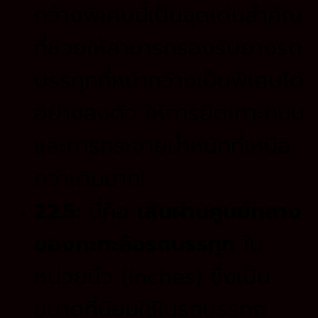
กว้างพิเศษนี้เป็นจุดเด่นสำคัญ
ที่ช่วยให้สามารถรองรับยางรถ
บรรทุกที่หน้ากว้างเป็นพิเศษได้
อย่างลงตัว ให้การยึดเกาะถนน
และการกระจายน้ำหนักที่เหนือ
กว่าเดิมมาก!
22.5:
นี่คือ
เส้นผ่านศูนย์กลาง
ของกะทะล้อรถบรรทุก
ใน
หน่วยนิ้ว (inches) ซึ่งเป็น
ขนาดที่นิยมใช้ในรถบรรทุก