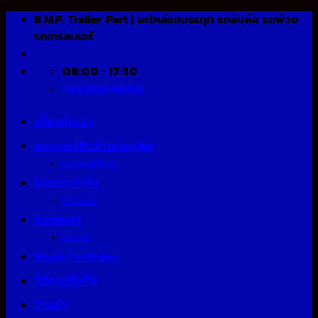
Skip
B.M.P. Trailer Part | อะไหล่รถบรรทุก รถสิบล้อ รถพ่วง
to
รถเทรลเลอร์
content
08:00 - 17:30
+66818541580
เกี่ยวกับเรา
หมวดหมู่สินค้าแบ่งกลุ่ม
หมวดหมู่สินค้า
โปรประจำวัน
รีวิวสินค้า
ติดต่อเรา
โอนเงิน
Made To Order
วิธีการสั่งซื้อ
ร้านค้า