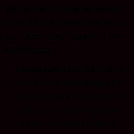
เคล็ดลับเลือกกะทะล้อรถบรรทุก
9.00/22.5/8H ให้รถบรรทุกของ
คุณ “สวย” และ “แกร่ง”! (จาก
BMPTRUCK):
ตรวจสอบสเปคเดิมให้ชัวร์:
สิ่ง
แรกที่ต้องทำคือนำข้อมูลกะทะ
ล้อรถบรรทุกเก่าของพวกเธอ
มาให้เราดู หรือดูจากคู่มือรถ
บรรทุก เพื่อให้ได้กะทะล้อรถ