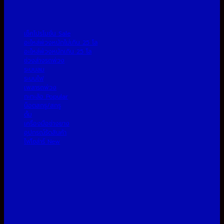
เช็คโปรโมชั่น
อะไหล่พ่วงหนักไม่เกิน 25 โล
อะไหล่พ่วงหนักเกิน 25 โล
ช่วงล่างรถพ่วง
ระบบลม
ระบบไฟ
เพลารถพ่วง
กะทะล้อ
น็อตสกรู/สกรู
ดั้ม
เครื่องมือช่างยาง
อุปกรณ์รัดสินค้า
ไฟโซล่าร์