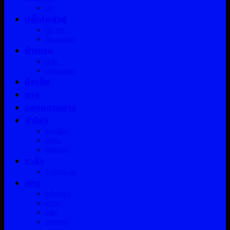
บูช
ปลั๊กไฟตัวผู้
ปั้ม KP
ปั้มมอเตอร์
ผ้าเบรค
ผ้าใบ
ฝาครอบดุม
มือเสือ
ยาง
รอกแขวนยาง
ลำโพง
ลูกบล็อค
ลูกปืน
ลูกหมาก
วาล์ว
วาล์วเติมลม
สกรู
สติ๊กเกอร์
สปริง
สลัก
สายพาน