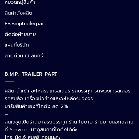
หมวดหมู่สินค้า
สินค้าสั่งผลิต
FB:Bmptrailerpart
Line
ติดต่อฝ่ายขาย
แผนที่บริษัท
Facebook Messenger
สายด่วน เจ้ สมศรี
B.M.P. TRAILER PART
Phone
ผลิต-นำเข้า อะไหล่รถเทรลเลอร์ รถบรรทุก รถพ่วงเทรลเลอร์
รถสิบล้อ เครื่องมือช่างและอะไหล่ครบวงจร
Google Map
มารับสินค้าเองที่โกดัง ลด 2%
—
สนใจชุดเปิดร้านยางรถบรรทุก ร้าน โมบาย ร้านยางนอกสถาน
อีเมล
ที่ Service มาดูสินค้าที่โกดังได้ค่ะ
โทร. นัดเจ้ สมศรี ก่อนนะคะ