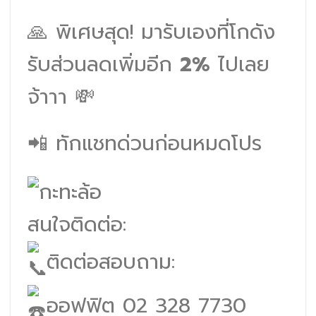
🙏 พิเศษสุด! มารับเองที่โกดัง
รับส่วนลดเพิ่มอีก
2%
ไปเลย
จ้าาา 💸
📲 ทักแชทด่วนก่อนหมดโปร
สนใจติดต่อ:
ติดต่อสอบถาม:
ออฟฟิต 02 328 7730