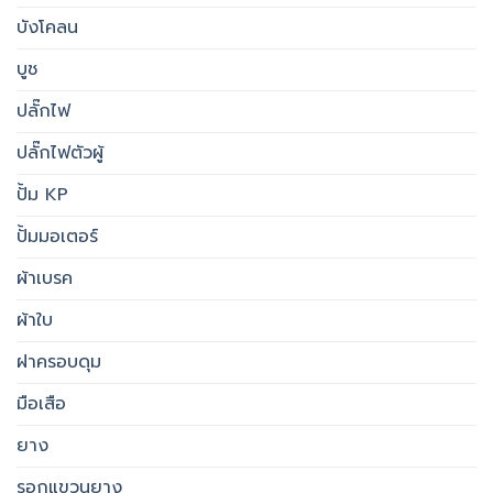
บังโคลน
บูช
ปลั๊กไฟ
ปลั๊กไฟตัวผู้
ปั้ม KP
ปั้มมอเตอร์
ผ้าเบรค
ผ้าใบ
ฝาครอบดุม
มือเสือ
ยาง
รอกแขวนยาง