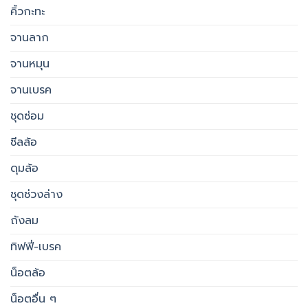
คิ้วกะทะ
จานลาก
จานหมุน
จานเบรค
ชุดซ่อม
ซีลล้อ
ดุมล้อ
ชุดช่วงล่าง
ถังลม
ทิฟฟี่-เบรค
น็อตล้อ
น็อตอื่น ๆ