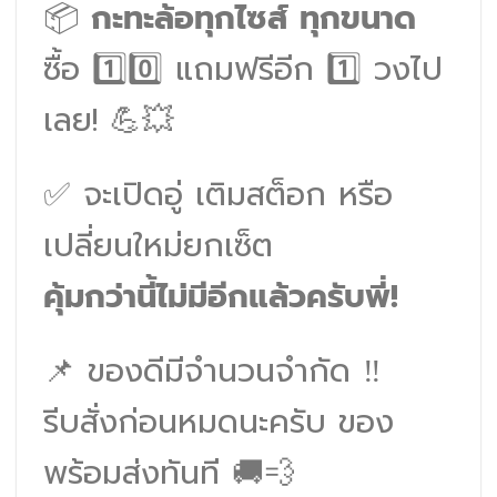
📦
กะทะล้อทุกไซส์ ทุกขนาด
ซื้อ 1️⃣0️⃣ แถมฟรีอีก 1️⃣ วงไป
เลย! 💪💥
✅ จะเปิดอู่ เติมสต็อก หรือ
เปลี่ยนใหม่ยกเซ็ต
คุ้มกว่านี้ไม่มีอีกแล้วครับพี่!
📌 ของดีมีจำนวนจำกัด ‼️
รีบสั่งก่อนหมดนะครับ ของ
พร้อมส่งทันที 🚚💨