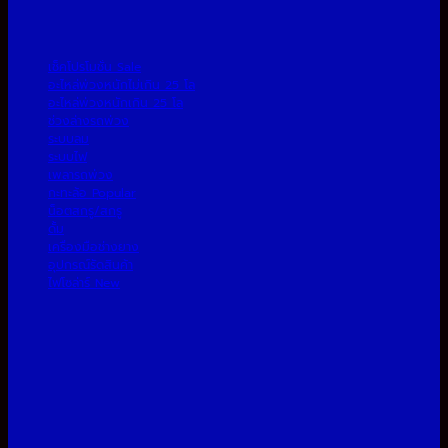
เช็คโปรโมชั่น
อะไหล่พ่วงหนักไม่เกิน 25 โล
อะไหล่พ่วงหนักเกิน 25 โล
ช่วงล่างรถพ่วง
ระบบลม
ระบบไฟ
เพลารถพ่วง
กะทะล้อ
น็อตสกรู/สกรู
ดั้ม
เครื่องมือช่างยาง
อุปกรณ์รัดสินค้า
ไฟโซล่าร์