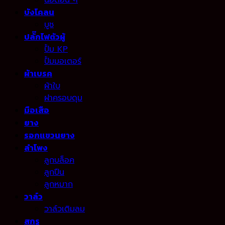
บังโคลน
บูช
ปลั๊กไฟตัวผู้
ปั้ม KP
ปั้มมอเตอร์
ผ้าเบรค
ผ้าใบ
ฝาครอบดุม
มือเสือ
ยาง
รอกแขวนยาง
ลำโพง
ลูกบล็อค
ลูกปืน
ลูกหมาก
วาล์ว
วาล์วเติมลม
สกรู