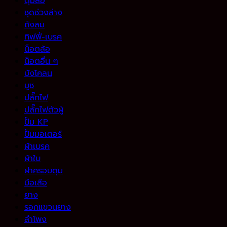
ดุมล้อ
ชุดช่วงล่าง
ถังลม
ทิฟฟี่-เบรค
น็อตล้อ
น็อตอื่น ๆ
บังโคลน
บูช
ปลั๊กไฟ
ปลั๊กไฟตัวผู้
ปั้ม KP
ปั้มมอเตอร์
ผ้าเบรค
ผ้าใบ
ฝาครอบดุม
มือเสือ
ยาง
รอกแขวนยาง
ลำโพง