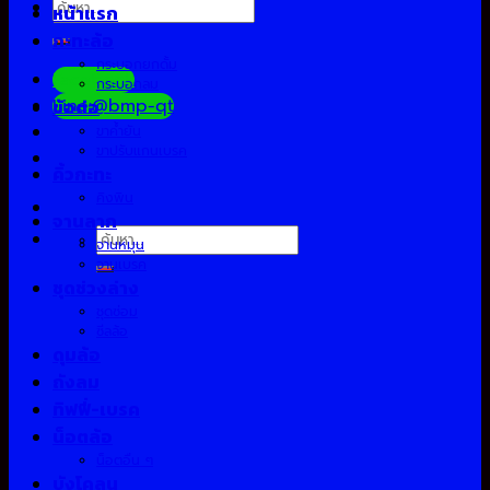
ค้นหา:
หน้าแรก
กะทะล้อ
กระบอกยกดั้ม
Facebook
กระบอกลม
Line:@bmp-qt
ข้อต่อ
ขาค้ำยัน
ขาปรับแกนเบรค
คิ้วกะทะ
คิงพิน
จานลาก
ค้นหา:
จานหมุน
จานเบรค
ชุดช่วงล่าง
ชุดซ่อม
ซีลล้อ
ดุมล้อ
ถังลม
ทิฟฟี่-เบรค
น็อตล้อ
น็อตอื่น ๆ
บังโคลน