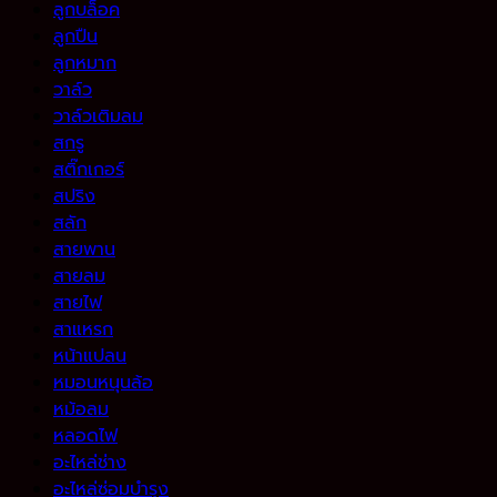
ลูกบล็อค
ลูกปืน
ลูกหมาก
วาล์ว
วาล์วเติมลม
สกรู
สติ๊กเกอร์
สปริง
สลัก
สายพาน
สายลม
สายไฟ
สาแหรก
หน้าแปลน
หมอนหนุนล้อ
หม้อลม
หลอดไฟ
อะไหล่ช่าง
อะไหล่ซ่อมบำรุง