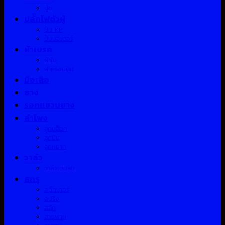
บูช
ปลั๊กไฟตัวผู้
ปั้ม KP
ปั้มมอเตอร์
ผ้าเบรค
ผ้าใบ
ฝาครอบดุม
มือเสือ
ยาง
รอกแขวนยาง
ลำโพง
ลูกบล็อค
ลูกปืน
ลูกหมาก
วาล์ว
วาล์วเติมลม
สกรู
สติ๊กเกอร์
สปริง
สลัก
สายพาน