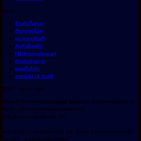
แนะนำ
ร้านค้าทั้งหมด
อีแคตตาล็อค
หมวดหมู่สินค้า
สินค้าสั่งผลิต
FB:Bmptrailerpart
ติดต่อฝ่ายขาย
แผนที่บริษัท
สายด่วน เจ้ สมศรี
B.M.P. Trailer Part
ผลิต-นำเข้า อะไหล่รถเทรลเลอร์ รถบรรทุก รถพ่วงเทรลเลอร์ รถ
สิบล้อ เครื่องมือช่างและอะไหล่ครบวงจร
มารับสินค้าเองที่โกดัง ลด 2%
—
สนใจชุดเปิดร้านยางรถบรรทุก ร้าน โมบาย ร้านยางนอกสถานที่
Service มาดูสินค้าที่โกดังได้ค่ะ