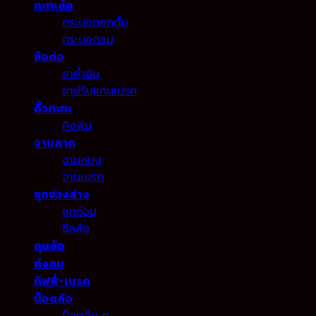
กะทะล้อ
กระบอกยกดั้ม
กระบอกลม
ข้อต่อ
ขาค้ำยัน
ขาปรับแกนเบรค
คิ้วกะทะ
คิงพิน
จานลาก
จานหมุน
จานเบรค
ชุดช่วงล่าง
ชุดซ่อม
ซีลล้อ
ดุมล้อ
ถังลม
ทิฟฟี่-เบรค
น็อตล้อ
น็อตอื่น ๆ