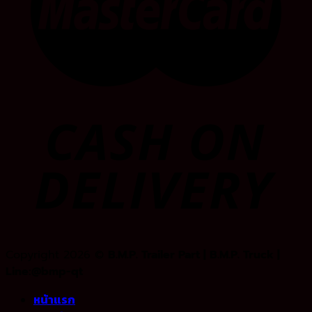
Copyright 2026 ©
B.M.P. Trailer Part | B.M.P. Truck |
Line:@bmp-qt
หน้าแรก