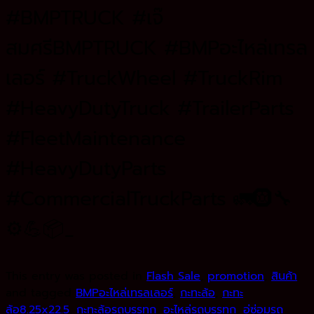
#BMPTRUCK #เจ๊
สมศรีBMPTRUCK #BMPอะไหล่เทรล
เลอร์ #TruckWheel #TruckRim
#HeavyDutyTruck #TrailerParts
#FleetMaintenance
#HeavyDutyParts
#CommercialTruckParts 🚛🛞🔧
⚙️💪📦_
This entry was posted in
Flash Sale
,
promotion
,
สินค้า
and tagged
BMPอะไหล่เทรลเลอร์
,
กะทะล้อ
,
กะทะ
ล้อ8.25x22.5
,
กะทะล้อรถบรรทุก
,
อะไหล่รถบรรทุก
,
อู่ซ่อมรถ