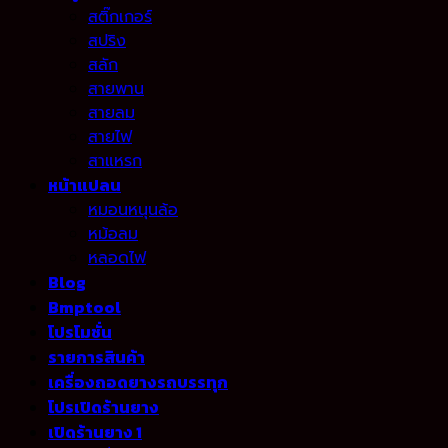
สติ๊กเกอร์
สปริง
สลัก
สายพาน
สายลม
สายไฟ
สาแหรก
หน้าแปลน
หมอนหนุนล้อ
หม้อลม
หลอดไฟ
Blog
Bmptool
โปรโมชั่น
รายการสินค้า
เครื่องถอดยางรถบรรทุก
โปรเปิดร้านยาง
เปิดร้านยาง 1