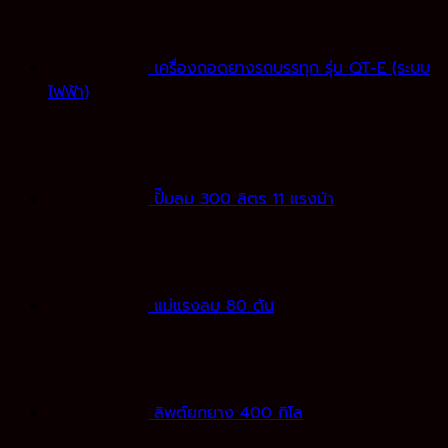
เครื่องถอดยางรถบรรทุก รุ่น QT-E (ระบบ
ไฟฟ้า)
ปั๊มลม 300 ลิตร 11 แรงม้า
แม่แรงลม 80 ตัน
ลิพต์ยกยาง 400 กิโล