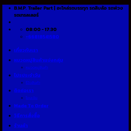
Skip
B.M.P. Trailer Part | อะไหล่รถบรรทุก รถสิบล้อ รถพ่วง
to
รถเทรลเลอร์
content
08:00 - 17:30
+66818541580
เกี่ยวกับเรา
หมวดหมู่สินค้าแบ่งกลุ่ม
หมวดหมู่สินค้า
โปรประจำวัน
รีวิวสินค้า
ติดต่อเรา
โอนเงิน
Made To Order
วิธีการสั่งซื้อ
ร้านค้า