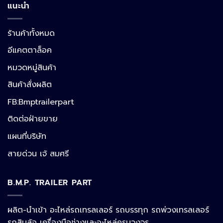
แนะนำ
ร้านค้าทั้งหมด
อีแคตตาล็อค
หมวดหมู่สินค้า
สินค้าสั่งผลิต
FB:Bmptrailerpart
Line
ติดต่อฝ่ายขาย
แผนที่บริษัท
Facebook Messenger
สายด่วน เจ้ สมศรี
B.M.P. TRAILER PART
Phone
ผลิต-นำเข้า อะไหล่รถเทรลเลอร์ รถบรรทุก รถพ่วงเทรลเลอร์
รถสิบล้อ เครื่องมือช่างและอะไหล่ครบวงจร