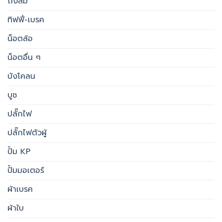
ถังลม
ทิฟฟี่-เบรค
น็อตล้อ
น็อตอื่น ๆ
บังโคลน
บูช
ปลั๊กไฟ
ปลั๊กไฟตัวผู้
ปั้ม KP
ปั้มมอเตอร์
ผ้าเบรค
ผ้าใบ