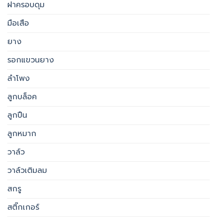
ฝาครอบดุม
มือเสือ
ยาง
รอกแขวนยาง
ลำโพง
ลูกบล็อค
ลูกปืน
ลูกหมาก
วาล์ว
วาล์วเติมลม
สกรู
สติ๊กเกอร์