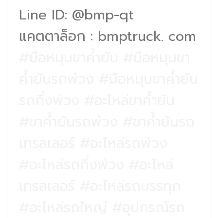
Line ID: @bmp-qt
แคตตาล็อก : bmptruck. com
#มือหมุนขาค้ำยัน #มือหมุนขา
ค้ำยันรถพ่วง #มือหมุนขาค้ำยัน
รถกึ่งพ่วง #อะไหล่ขาค้ำยัน
#ขาค้ำยันรถพ่วง #ขาค้ำยันรถ
เทรลเลอร์ #อะไหล่รถพ่วง
#อะไหล่รถกึ่งพ่วง #อะไหล่
เทรลเลอร์ #อะไหล่รถบรรทุก
#อะไหล่รถใหญ่ #อุปกรณ์รถ