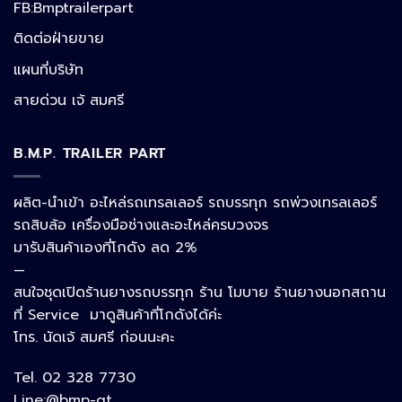
FB:Bmptrailerpart
Line
ติดต่อฝ่ายขาย
แผนที่บริษัท
Facebook Messenger
สายด่วน เจ้ สมศรี
B.M.P. TRAILER PART
Phone
ผลิต-นำเข้า อะไหล่รถเทรลเลอร์ รถบรรทุก รถพ่วงเทรลเลอร์
รถสิบล้อ เครื่องมือช่างและอะไหล่ครบวงจร
Google Map
มารับสินค้าเองที่โกดัง ลด 2%
—
สนใจชุดเปิดร้านยางรถบรรทุก ร้าน โมบาย ร้านยางนอกสถาน
อีเมล
ที่ Service มาดูสินค้าที่โกดังได้ค่ะ
โทร. นัดเจ้ สมศรี ก่อนนะคะ
Tel. 02 328 7730
ลิงก์ปรับแต่ง
Line:@bmp-qt