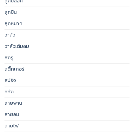
ลูกบล็อค
ลูกปืน
ลูกหมาก
วาล์ว
วาล์วเติมลม
สกรู
สติ๊กเกอร์
สปริง
สลัก
สายพาน
สายลม
สายไฟ