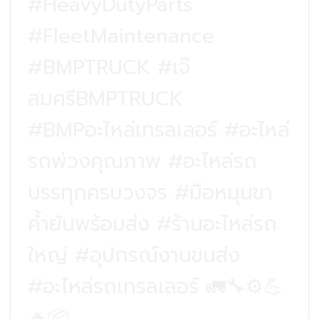
#HeavyDutyParts
#FleetMaintenance
#BMPTRUCK #เจ๊
สมศรีBMPTRUCK
#BMPอะไหล่เทรลเลอร์ #อะไหล่
รถพ่วงคุณภาพ #อะไหล่รถ
บรรทุกครบวงจร #มือหมุนขา
ค้ำยันพร้อมส่ง #ร้านอะไหล่รถ
ใหญ่ #อุปกรณ์งานขนส่ง
#อะไหล่รถเทรลเลอร์ 🚛🔧⚙️💪
🔥📦