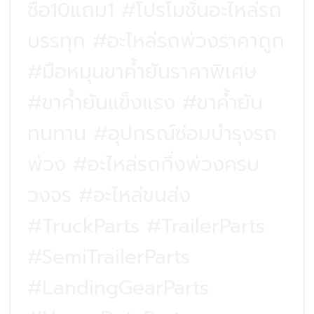
ซื้อ10แถม1 #โปรโมชั่นอะไหล่รถ
บรรทุก #อะไหล่รถพ่วงราคาถูก
#มือหมุนขาค้ำยันราคาพิเศษ
#ขาค้ำยันแข็งแรง #ขาค้ำยัน
ทนทาน #อุปกรณ์ซ่อมบำรุงรถ
พ่วง #อะไหล่รถกึ่งพ่วงครบ
วงจร #อะไหล่ขนส่ง
#TruckParts #TrailerParts
#SemiTrailerParts
#LandingGearParts