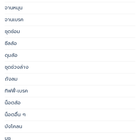
จานหมุน
จานเบรค
ชุดซ่อม
ซีลล้อ
ดุมล้อ
ชุดช่วงล่าง
ถังลม
ทิฟฟี่-เบรค
น็อตล้อ
น็อตอื่น ๆ
บังโคลน
บูช