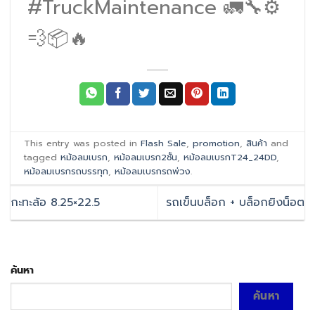
#TruckMaintenance 🚛🔧⚙️
💨📦🔥
This entry was posted in
Flash Sale
,
promotion
,
สินค้า
and
tagged
หม้อลมเบรก
,
หม้อลมเบรก2ชั้น
,
หม้อลมเบรกT24_24DD
,
หม้อลมเบรกรถบรรทุก
,
หม้อลมเบรกรถพ่วง
.
กะทะล้อ 8.25×22.5
รถเข็นบล็อก + บล็อกยิงน็อต
ค้นหา
ค้นหา