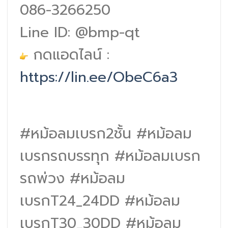
086-3266250
Line ID: @bmp-qt
กดแอดไลน์ :
https://lin.ee/ObeC6a3
#หม้อลมเบรก2ชั้น #หม้อลม
เบรกรถบรรทุก #หม้อลมเบรก
รถพ่วง #หม้อลม
เบรกT24_24DD #หม้อลม
เบรกT30_30DD #หม้อลม