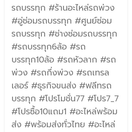
รถบรรทุก #ร้านอะไหล่รถพ่วง
#อู่ซ่อมรถบรรทุก #ศูนย์ซ่อม
รถบรรทุก #ช่างซ่อมรถบรรทุก
#รถบรรทุก6ล้อ #รถ
บรรทุก10ล้อ #รถหัวลาก #รถ
พ่วง #รถกึ่งพ่วง #รถเทรล
เลอร์ #ธุรกิจขนส่ง #ฟลีทรถ
บรรทุก #โปรโมชั่น77 #โปร7_7
#โปรซื้อ10แถม1 #อะไหล่พร้อม
ส่ง #พร้อมส่งทั่วไทย #อะไหล่