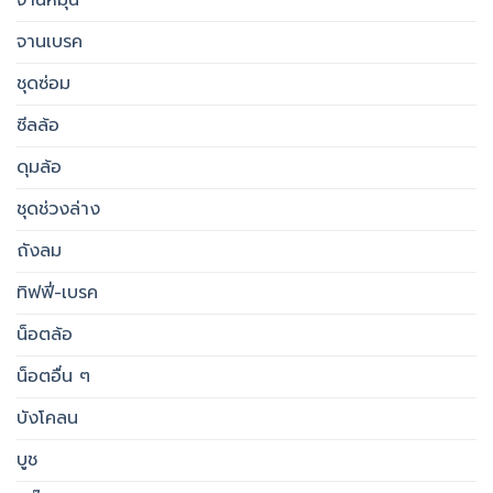
จานหมุน
จานเบรค
ชุดซ่อม
ซีลล้อ
ดุมล้อ
ชุดช่วงล่าง
ถังลม
ทิฟฟี่-เบรค
น็อตล้อ
น็อตอื่น ๆ
บังโคลน
บูช