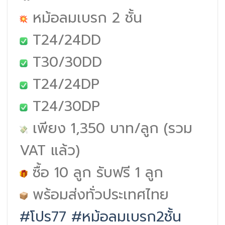
หม้อลมเบรก 2 ชั้น
T24/24DD
T30/30DD
T24/24DP
T24/30DP
เพียง 1,350 บาท/ลูก (รวม
VAT แล้ว)
ซื้อ 10 ลูก รับฟรี 1 ลูก
พร้อมส่งทั่วประเทศไทย
#โปร77
#หม้อลมเบรก2ชั้น