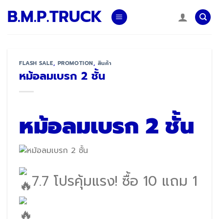
Skip
B.M.P.TRUCK
to
content
FLASH SALE
,
PROMOTION
,
สินค้า
หม้อลมเบรก 2 ชั้น
หม้อลมเบรก 2 ชั้น
7.7 โปรคุ้มแรง! ซื้อ 10 แถม 1