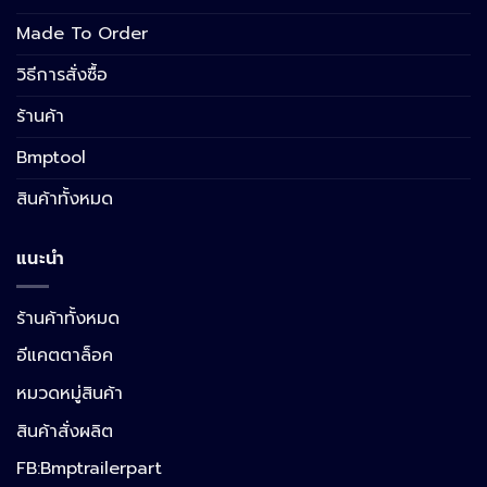
Made To Order
วิธีการสั่งซื้อ
ร้านค้า
Bmptool
สินค้าทั้งหมด
แนะนำ
ร้านค้าทั้งหมด
อีแคตตาล็อค
หมวดหมู่สินค้า
สินค้าสั่งผลิต
FB:Bmptrailerpart
Line