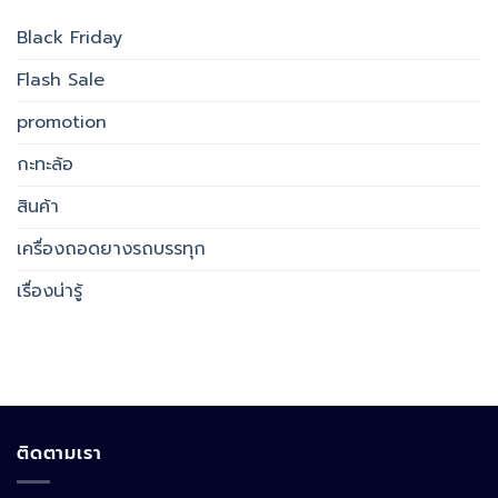
Black Friday
Flash Sale
promotion
กะทะล้อ
สินค้า
เครื่องถอดยางรถบรรทุก
เรื่องน่ารู้
ติดตามเรา