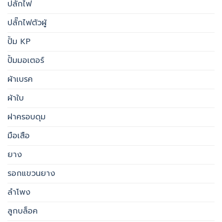
ปลั๊กไฟ
ปลั๊กไฟตัวผู้
ปั้ม KP
ปั้มมอเตอร์
ผ้าเบรค
ผ้าใบ
ฝาครอบดุม
มือเสือ
ยาง
รอกแขวนยาง
ลำโพง
ลูกบล็อค