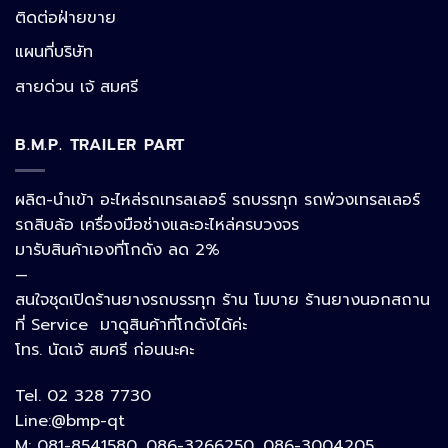
ติดต่อฝ่ายขาย
แผนที่บริษัท
Facebook Messenger
สายด่วน เจ้ สมศรี
B.M.P. TRAILER PART
Phone
ผลิต-นำเข้า อะไหล่รถเทรลเลอร์ รถบรรทุก รถพ่วงเทรลเลอร์
รถสิบล้อ เครื่องมือช่างและอะไหล่ครบวงจร
Google Map
มารับสินค้าเองที่โกดัง ลด 2%
—
สนใจชุดเปิดร้านยางรถบรรทุก ร้าน โมบาย ร้านยางนอกสถาน
อีเมล
ที่ Service มาดูสินค้าที่โกดังได้ค่ะ
โทร. นัดเจ้ สมศรี ก่อนนะคะ
Tel. 02 328 7730
ลิงก์ปรับแต่ง
Line:@bmp-qt
M: 081-8541580, 086-3266250, 086-3004205