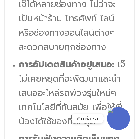
เจ๊ได้หลายช่องทาง ไม่ว่าจะ
Google Map
เป็นหน้าร้าน โทรศัพท์ ไลน์
หรือช่องทางออนไลน์ต่างๆ
อีเมล
สะดวกสบายทุกช่องทาง
ลิงก์ปรับแต่ง
การอัปเดตสินค้าอยู่เสมอ:
เจ๊
ไม่เคยหยุดที่จะพัฒนาและนำ
ลิงก์ปรับแต่ง
เสนออะไหล่รถพ่วงรุ่นใหม่ๆ
เทคโนโลยีที่ทันสมัย เพื่อให้พี่
ติดต่อเรา
น้องได้ใช้ของที่ดีที่สุด
การรับฟังความคิดเห็นของ