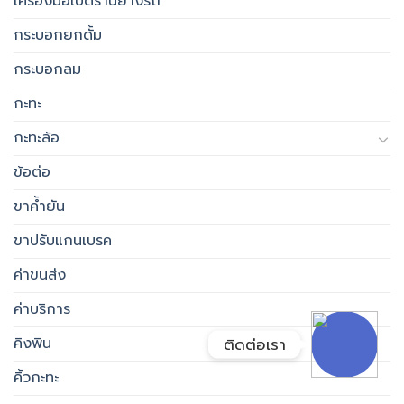
เครื่องมือเปิดร้านยางรถ
Google Map
กระบอกยกดั้ม
กระบอกลม
อีเมล
กะทะ
กะทะล้อ
ลิงก์ปรับแต่ง
ข้อต่อ
ขาค้ำยัน
ลิงก์ปรับแต่ง
ขาปรับแกนเบรค
ค่าขนส่ง
ค่าบริการ
ติดต่อเรา
คิงพิน
คิ้วกะทะ