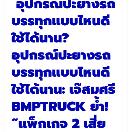
อุปกรณ์ปะยางรถ
บรรทุกแบบไหนดี
ใช้ได้นาน: เจ๊สมศรี
BMPTRUCK ย้ำ!
“แพ็กเกจ 2 เสี่ย