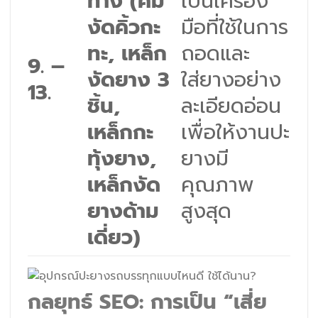
ทาง (คีม
เป็นเครื่อง
งัดคิ้วกะ
มือที่ใช้ในการ
ทะ, เหล็ก
ถอดและ
9. –
งัดยาง 3
ใส่ยางอย่าง
13.
ชิ้น,
ละเอียดอ่อน
เหล็กกะ
เพื่อให้งานปะ
ทุ้งยาง,
ยางมี
เหล็กงัด
คุณภาพ
ยางด้าม
สูงสุด
เดี่ยว)
กลยุทธ์ SEO: การเป็น “เสี่ย