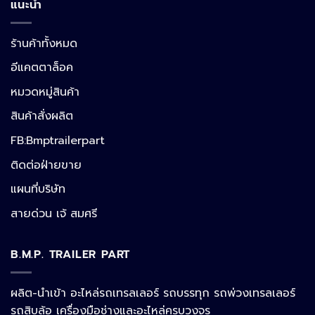
แนะนำ
ร้านค้าทั้งหมด
อีแคตตาล็อค
หมวดหมู่สินค้า
สินค้าสั่งผลิต
FB:Bmptrailerpart
ติดต่อฝ่ายขาย
แผนที่บริษัท
สายด่วน เจ้ สมศรี
B.M.P. TRAILER PART
ผลิต-นำเข้า อะไหล่รถเทรลเลอร์ รถบรรทุก รถพ่วงเทรลเลอร์
รถสิบล้อ เครื่องมือช่างและอะไหล่ครบวงจร