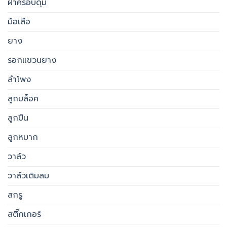
ฝาครอบดุม
มือเสือ
ยาง
รอกแขวนยาง
ลำโพง
ลูกบล็อค
ลูกปืน
ลูกหมาก
วาล์ว
วาล์วเติมลม
สกรู
สติ๊กเกอร์