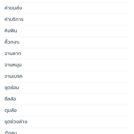
ค่าขนส่ง
ค่าบริการ
คิงพิน
คิ้วกะทะ
จานลาก
จานหมุน
จานเบรค
ชุดซ่อม
ซีลล้อ
ดุมล้อ
ชุดช่วงล่าง
ถังลม