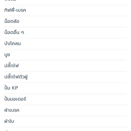
ทิฟฟี่-เบรค
น็อตล้อ
น็อตอื่น ๆ
บังโคลน
บูช
ปลั๊กไฟ
ปลั๊กไฟตัวผู้
ปั้ม KP
ปั้มมอเตอร์
ผ้าเบรค
ผ้าใบ