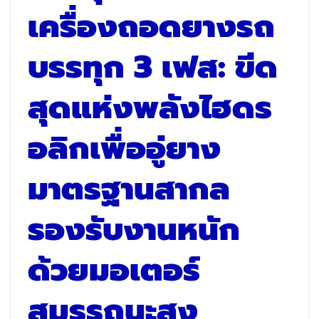
เครื่องถอดยางรถ
บรรทุก 3 เฟส: ขีด
สุดแห่งพลังไฮดร
อลิกเพื่ออู่ยาง
มาตรฐานสากล
รองรับงานหนัก
ด้วยมอเตอร์
สมรรถนะสูง