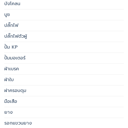
บังโคลน
บูช
ปลั๊กไฟ
ปลั๊กไฟตัวผู้
ปั้ม KP
ปั้มมอเตอร์
ผ้าเบรค
ผ้าใบ
ฝาครอบดุม
มือเสือ
ยาง
รอกแขวนยาง