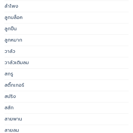
ลำโพง
ลูกบล็อค
ลูกปืน
ลูกหมาก
วาล์ว
วาล์วเติมลม
สกรู
สติ๊กเกอร์
สปริง
สลัก
สายพาน
สายลม