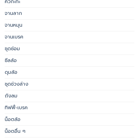
คิ้วกะทะ
จานลาก
จานหมุน
จานเบรค
ชุดซ่อม
ซีลล้อ
ดุมล้อ
ชุดช่วงล่าง
ถังลม
ทิฟฟี่-เบรค
น็อตล้อ
น็อตอื่น ๆ