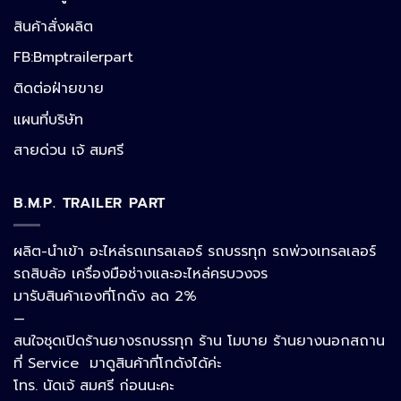
สินค้าสั่งผลิต
FB:Bmptrailerpart
Line
ติดต่อฝ่ายขาย
แผนที่บริษัท
Facebook Messenger
สายด่วน เจ้ สมศรี
B.M.P. TRAILER PART
Phone
ผลิต-นำเข้า อะไหล่รถเทรลเลอร์ รถบรรทุก รถพ่วงเทรลเลอร์
รถสิบล้อ เครื่องมือช่างและอะไหล่ครบวงจร
Google Map
มารับสินค้าเองที่โกดัง ลด 2%
—
สนใจชุดเปิดร้านยางรถบรรทุก ร้าน โมบาย ร้านยางนอกสถาน
อีเมล
ที่ Service มาดูสินค้าที่โกดังได้ค่ะ
โทร. นัดเจ้ สมศรี ก่อนนะคะ