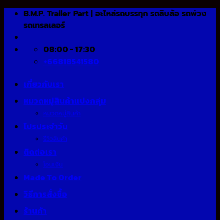
Skip
B.M.P. Trailer Part | อะไหล่รถบรรทุก รถสิบล้อ รถพ่วง
to
รถเทรลเลอร์
content
08:00 - 17:30
+66818541580
เกี่ยวกับเรา
หมวดหมู่สินค้าแบ่งกลุ่ม
หมวดหมู่สินค้า
โปรประจำวัน
รีวิวสินค้า
ติดต่อเรา
โอนเงิน
Made To Order
วิธีการสั่งซื้อ
ร้านค้า