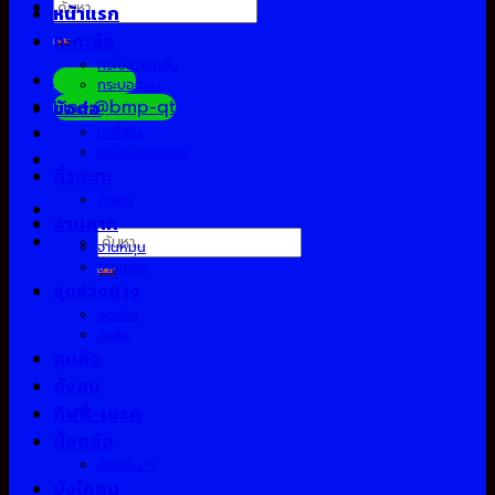
ค้นหา:
หน้าแรก
กะทะล้อ
กระบอกยกดั้ม
Facebook
กระบอกลม
Line:@bmp-qt
ข้อต่อ
ขาค้ำยัน
ขาปรับแกนเบรค
คิ้วกะทะ
คิงพิน
จานลาก
ค้นหา:
จานหมุน
จานเบรค
ชุดช่วงล่าง
ชุดซ่อม
ซีลล้อ
ดุมล้อ
ถังลม
ทิฟฟี่-เบรค
น็อตล้อ
น็อตอื่น ๆ
บังโคลน