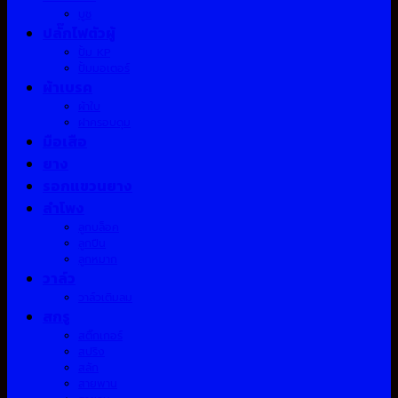
บูช
ปลั๊กไฟตัวผู้
ปั้ม KP
ปั้มมอเตอร์
ผ้าเบรค
ผ้าใบ
ฝาครอบดุม
มือเสือ
ยาง
รอกแขวนยาง
ลำโพง
ลูกบล็อค
ลูกปืน
ลูกหมาก
วาล์ว
วาล์วเติมลม
สกรู
สติ๊กเกอร์
สปริง
สลัก
สายพาน