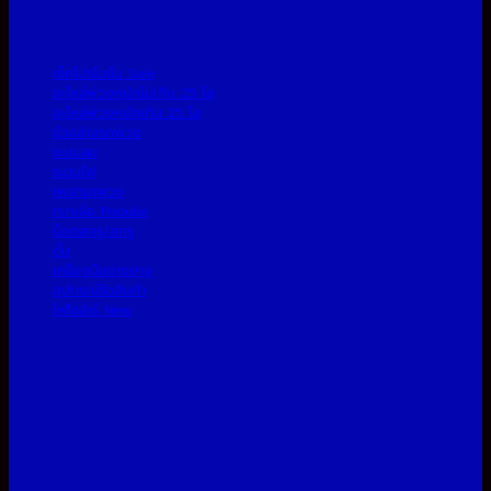
เช็คโปรโมชั่น
อะไหล่พ่วงหนักไม่เกิน 25 โล
อะไหล่พ่วงหนักเกิน 25 โล
ช่วงล่างรถพ่วง
ระบบลม
ระบบไฟ
เพลารถพ่วง
กะทะล้อ
น็อตสกรู/สกรู
ดั้ม
เครื่องมือช่างยาง
อุปกรณ์รัดสินค้า
ไฟโซล่าร์