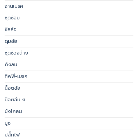
จานเบรค
ชุดซ่อม
ซีลล้อ
ดุมล้อ
ชุดช่วงล่าง
ถังลม
ทิฟฟี่-เบรค
น็อตล้อ
น็อตอื่น ๆ
บังโคลน
บูช
ปลั๊กไฟ