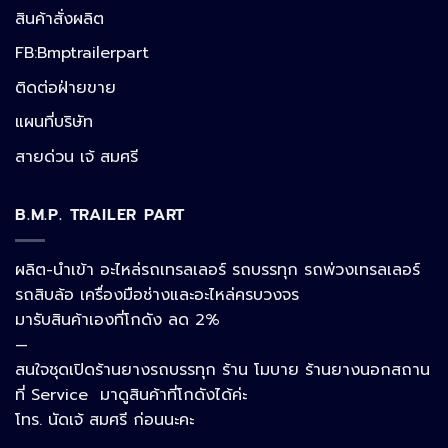
สินค้าสั่งผลิต
FB:Bmptrailerpart
Line
ติดต่อฝ่ายขาย
แผนที่บริษัท
Facebook Messenger
สายด่วน เจ้ สมศรี
B.M.P. TRAILER PART
Phone
ผลิต-นำเข้า อะไหล่รถเทรลเลอร์ รถบรรทุก รถพ่วงเทรลเลอร์
รถสิบล้อ เครื่องมือช่างและอะไหล่ครบวงจร
Google Map
มารับสินค้าเองที่โกดัง ลด 2%
—
สนใจชุดเปิดร้านยางรถบรรทุก ร้าน โมบาย ร้านยางนอกสถาน
อีเมล
ที่ Service มาดูสินค้าที่โกดังได้ค่ะ
โทร. นัดเจ้ สมศรี ก่อนนะคะ