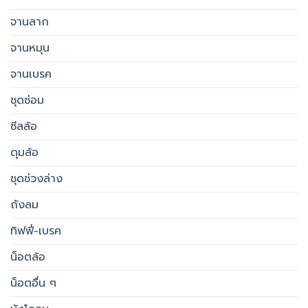
จานลาก
จานหมุน
จานเบรค
ชุดซ่อม
ซีลล้อ
ดุมล้อ
ชุดช่วงล่าง
ถังลม
ทิฟฟี่-เบรค
น็อตล้อ
น็อตอื่น ๆ