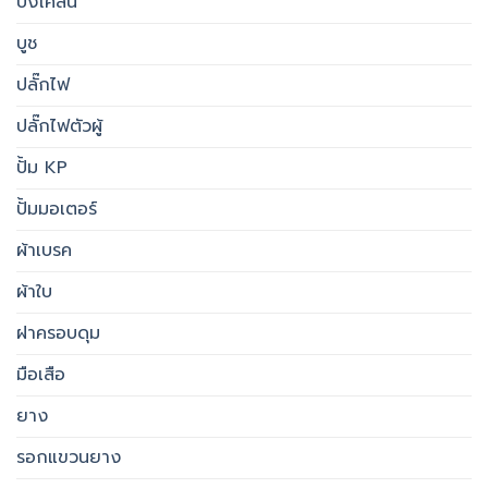
บังโคลน
บูช
ปลั๊กไฟ
ปลั๊กไฟตัวผู้
ปั้ม KP
ปั้มมอเตอร์
ผ้าเบรค
ผ้าใบ
ฝาครอบดุม
มือเสือ
ยาง
รอกแขวนยาง