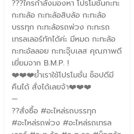
???ใครกำลังมองหา โปรโมชั่นกะทะ
กะทะล้อ กะทะล้อสิบล้อ กะทะล้อ
บรรทุก กะทะล้อรถพ่วง กะทะรถ
เทรลเลอร์ทักได้ค่ะ มีหมด กะทะล้อ
กะทะอัลลอย กะทะจุ๊บเลส คุณภาพดี
เยี่ยมจาก B.M.P. !
❤️❤️❤️ย้ำเราใช้โปรโมชั่น ช็อปดีมี
คืนได้ สั่งได้เลยจ้า❤️❤️❤️
—
??สั่งซื้อ
#อะไหล่รถบรรทุก
#อะไหล่รถพ่วง
#อะไหล่รถเทรล