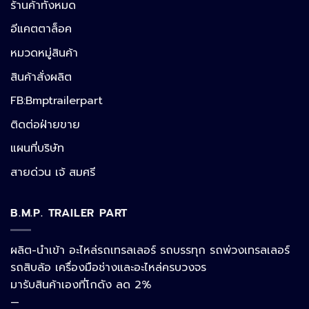
ร้านค้าทั้งหมด
อีแคตตาล็อค
หมวดหมู่สินค้า
สินค้าสั่งผลิต
FB:Bmptrailerpart
Line
ติดต่อฝ่ายขาย
แผนที่บริษัท
Facebook Messenger
สายด่วน เจ้ สมศรี
B.M.P. TRAILER PART
Phone
ผลิต-นำเข้า อะไหล่รถเทรลเลอร์ รถบรรทุก รถพ่วงเทรลเลอร์
รถสิบล้อ เครื่องมือช่างและอะไหล่ครบวงจร
Google Map
มารับสินค้าเองที่โกดัง ลด 2%
—