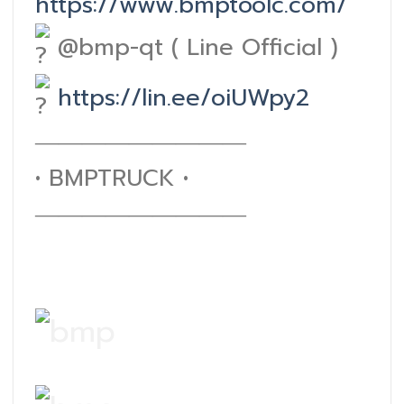
https://www.bmptoolc.com/
@bmp-qt ( Line Officiɑl )
https://lin.ee/oiUWpy2
―――――――――
• BMPTRUCK •
―――――――――