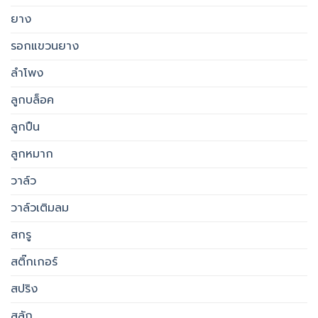
ยาง
รอกแขวนยาง
ลำโพง
ลูกบล็อค
ลูกปืน
ลูกหมาก
วาล์ว
วาล์วเติมลม
สกรู
สติ๊กเกอร์
สปริง
สลัก