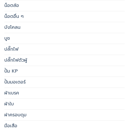
น็อตล้อ
น็อตอื่น ๆ
บังโคลน
บูช
ปลั๊กไฟ
ปลั๊กไฟตัวผู้
ปั้ม KP
ปั้มมอเตอร์
ผ้าเบรค
ผ้าใบ
ฝาครอบดุม
มือเสือ