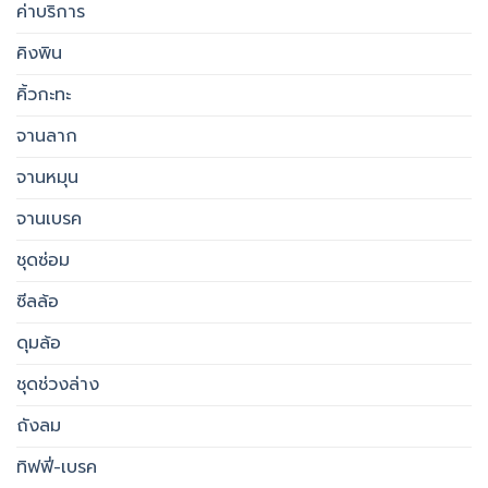
ค่าบริการ
คิงพิน
คิ้วกะทะ
จานลาก
จานหมุน
จานเบรค
ชุดซ่อม
ซีลล้อ
ดุมล้อ
ชุดช่วงล่าง
ถังลม
ทิฟฟี่-เบรค