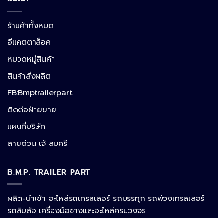
ร้านค้าทั้งหมด
อีแคตตาล็อค
หมวดหมู่สินค้า
สินค้าสั่งผลิต
FB:Bmptrailerpart
Line
ติดต่อฝ่ายขาย
แผนที่บริษัท
Facebook Messenger
สายด่วน เจ้ สมศรี
B.M.P. TRAILER PART
Phone
ผลิต-นำเข้า อะไหล่รถเทรลเลอร์ รถบรรทุก รถพ่วงเทรลเลอร์
รถสิบล้อ เครื่องมือช่างและอะไหล่ครบวงจร
Google Map