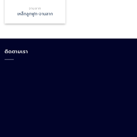
จานลาก
เหล็กลูกฟูก-จานลาก
ติดตามเรา