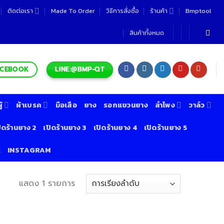
ติดต่อเรา
Made To Order
วิธีการสั่งซื้อ
ร้านค้า
Bmptool
สินค้าทั้งหมด
LINE:@BMP-QT
ACEBOOK
้
ผ้าเบรค
มือเสือ
ยาง
รอกแขวนยาง
ลำโพง
วาล์ว
ิดร้านยาง 2
เปิดร้านยาง 3
เปิดร้านยาง 4
เปิดร้านยาง 5
K
INSTAGRAM
แสดง 1 รายการ