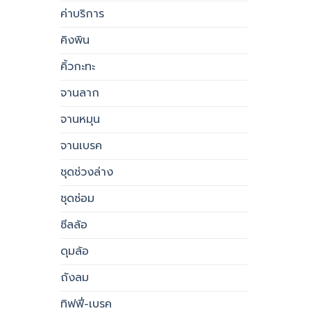
ค่าบริการ
คิงพิน
คิ้วกะทะ
จานลาก
จานหมุน
จานเบรค
ชุดช่วงล่าง
ชุดซ่อม
ซีลล้อ
ดุมล้อ
ถังลม
ทิฟฟี่-เบรค