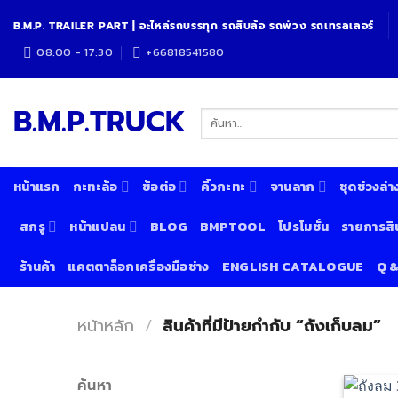
Skip
B.M.P. TRAILER PART | อะไหล่รถบรรทุก รถสิบล้อ รถพ่วง รถเทรลเลอร์
to
content
08:00 - 17:30
+66818541580
B.M.P.TRUCK
ค้นหา:
หน้าแรก
กะทะล้อ
ข้อต่อ
คิ้วกะทะ
จานลาก
ชุดช่วงล่า
สกรู
หน้าแปลน
BLOG
BMPTOOL
โปรโมชั่น
รายการสิ
ร้านค้า
แคตตาล็อกเครื่องมือช่าง
ENGLISH CATALOGUE
Q 
หน้าหลัก
/
สินค้าที่มีป้ายกำกับ “ถังเก็บลม”
ค้นหา