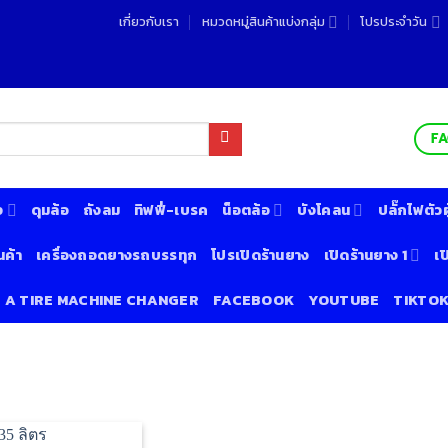
เกี่ยวกับเรา
หมวดหมู่สินค้าแบ่งกลุ่ม
โปรประจำวัน
F
ง
ดุมล้อ
ถังลม
ทิฟฟี่-เบรค
น็อตล้อ
บังโคลน
ปลั๊กไฟตัวผู
นค้า
เครื่องถอดยางรถบรรทุก
โปรเปิดร้านยาง
เปิดร้านยาง 1
เป
& A TIRE MACHINE CHANGER
FACEBOOK
YOUTUBE
TIKTO