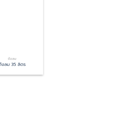
ถังลม
ถังลม 35 ลิตร