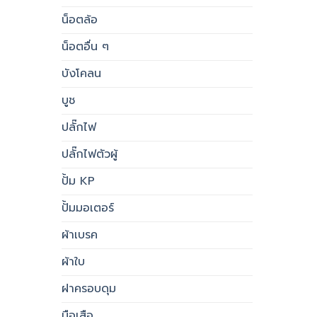
น็อตล้อ
น็อตอื่น ๆ
บังโคลน
บูช
ปลั๊กไฟ
ปลั๊กไฟตัวผู้
ปั้ม KP
ปั้มมอเตอร์
ผ้าเบรค
ผ้าใบ
ฝาครอบดุม
มือเสือ