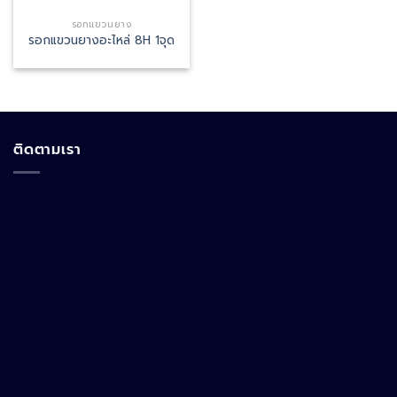
รอกแขวนยาง
รอกแขวนยางอะไหล่ 8H 1จุด
ติดตามเรา