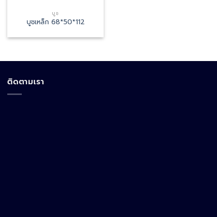
บูช
บูชเหล็ก 68*50*112
ติดตามเรา