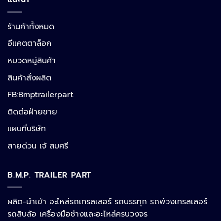
ร้านค้าทั้งหมด
อีแคตตาล็อค
หมวดหมู่สินค้า
สินค้าสั่งผลิต
FB:Bmptrailerpart
Line
ติดต่อฝ่ายขาย
แผนที่บริษัท
Facebook Messenger
สายด่วน เจ้ สมศรี
B.M.P. TRAILER PART
Phone
ผลิต-นำเข้า อะไหล่รถเทรลเลอร์ รถบรรทุก รถพ่วงเทรลเลอร์
รถสิบล้อ เครื่องมือช่างและอะไหล่ครบวงจร
Google Map