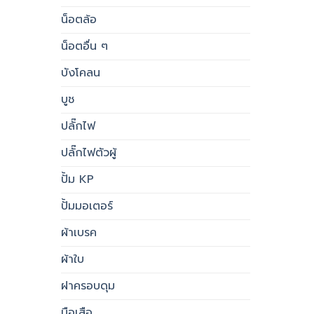
น็อตล้อ
น็อตอื่น ๆ
บังโคลน
บูช
ปลั๊กไฟ
ปลั๊กไฟตัวผู้
ปั้ม KP
ปั้มมอเตอร์
ผ้าเบรค
ผ้าใบ
ฝาครอบดุม
มือเสือ