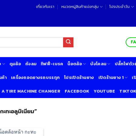
เกี่ยวกับเรา
หมวดหมู่สินค้าแบ่งกลุ่ม
โปรประจำวัน
F
ง
ดุมล้อ
ถังลม
ทิฟฟี่-เบรค
น็อตล้อ
บังโคลน
ปลั๊กไฟตัวผู
นค้า
เครื่องถอดยางรถบรรทุก
โปรเปิดร้านยาง
เปิดร้านยาง 1
เป
& A TIRE MACHINE CHANGER
FACEBOOK
YOUTUBE
TIKTO
กะทะอลูมิเนียม”