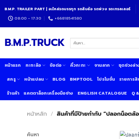
Skip
B.M.P. TRAILER PART | อะไหล่รถบรรทุก รถสิบล้อ รถพ่วง รถเทรลเลอร์
to
content
08:00 - 17:30
+66818541580
B.M.P.TRUCK
ค้นหา:
หน้าแรก
กะทะล้อ
ข้อต่อ
คิ้วกะทะ
จานลาก
ชุดช่วงล่า
สกรู
หน้าแปลน
BLOG
BMPTOOL
โปรโมชั่น
รายการสิ
ร้านค้า
แคตตาล็อกเครื่องมือช่าง
ENGLISH CATALOGUE
Q 
หน้าหลัก
/
สินค้าที่มีป้ายกำกับ “ปลอกน็อตล้อ
ค้นหา