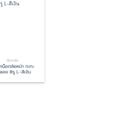
น็อตล้อ
น็อตล้อหน้า กะทะ
ลอย 8รู L-สีเงิน