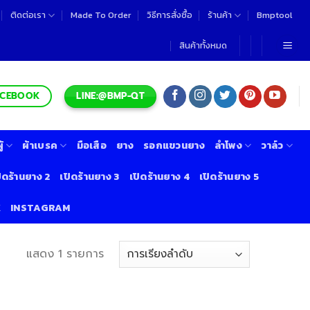
ติดต่อเรา
Made To Order
วิธีการสั่งซื้อ
ร้านค้า
Bmptool
สินค้าทั้งหมด
LINE:@BMP-QT
ACEBOOK
้
ผ้าเบรค
มือเสือ
ยาง
รอกแขวนยาง
ลำโพง
วาล์ว
ิดร้านยาง 2
เปิดร้านยาง 3
เปิดร้านยาง 4
เปิดร้านยาง 5
K
INSTAGRAM
แสดง 1 รายการ