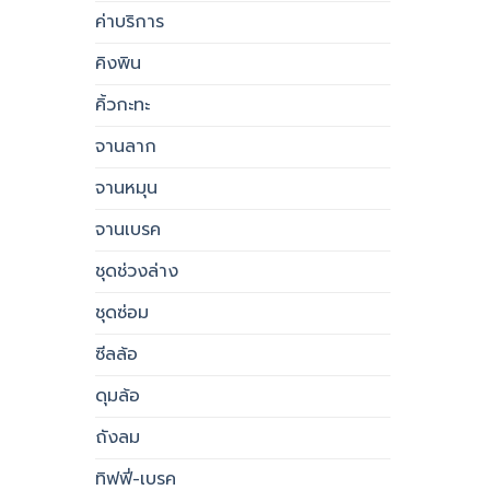
ค่าบริการ
คิงพิน
คิ้วกะทะ
จานลาก
จานหมุน
จานเบรค
ชุดช่วงล่าง
ชุดซ่อม
ซีลล้อ
ดุมล้อ
ถังลม
ทิฟฟี่-เบรค