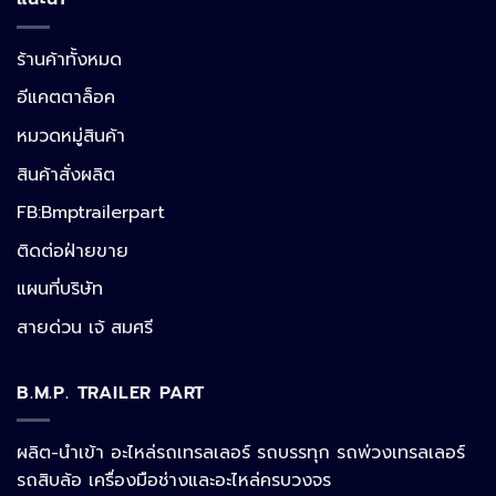
ร้านค้าทั้งหมด
อีแคตตาล็อค
หมวดหมู่สินค้า
สินค้าสั่งผลิต
FB:Bmptrailerpart
Line
ติดต่อฝ่ายขาย
แผนที่บริษัท
Facebook Messenger
สายด่วน เจ้ สมศรี
B.M.P. TRAILER PART
Phone
ผลิต-นำเข้า อะไหล่รถเทรลเลอร์ รถบรรทุก รถพ่วงเทรลเลอร์
รถสิบล้อ เครื่องมือช่างและอะไหล่ครบวงจร
Google Map