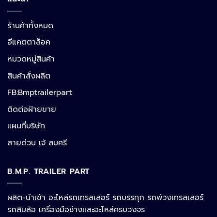
ร้านค้าทั้งหมด
อีแคตตาล็อค
หมวดหมู่สินค้า
สินค้าสั่งผลิต
FB:Bmptrailerpart
Line
ติดต่อฝ่ายขาย
แผนที่บริษัท
Facebook Messenger
สายด่วน เจ้ สมศรี
B.M.P. TRAILER PART
Phone
ผลิต-นำเข้า อะไหล่รถเทรลเลอร์ รถบรรทุก รถพ่วงเทรลเลอร์
รถสิบล้อ เครื่องมือช่างและอะไหล่ครบวงจร
Google Map