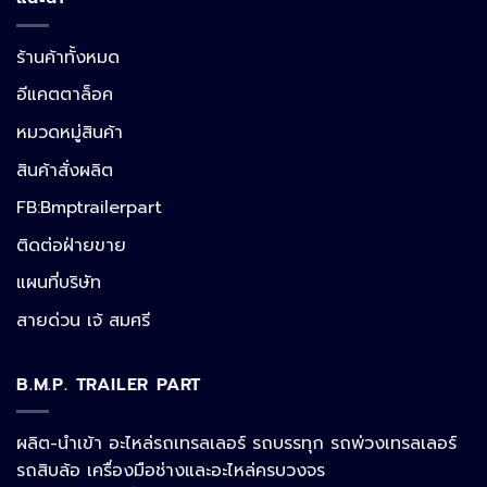
ร้านค้าทั้งหมด
อีแคตตาล็อค
หมวดหมู่สินค้า
สินค้าสั่งผลิต
FB:Bmptrailerpart
Line
ติดต่อฝ่ายขาย
แผนที่บริษัท
Facebook Messenger
สายด่วน เจ้ สมศรี
B.M.P. TRAILER PART
Phone
ผลิต-นำเข้า อะไหล่รถเทรลเลอร์ รถบรรทุก รถพ่วงเทรลเลอร์
รถสิบล้อ เครื่องมือช่างและอะไหล่ครบวงจร
Google Map