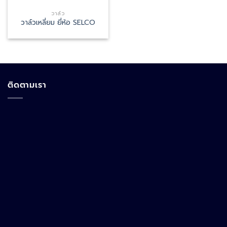
วาล์ว
วาล์วเหลี่ยม ยี่ห้อ SELCO
ติดตามเรา