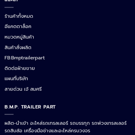
ร้านค้าทั้งหมด
อีแคตตาล็อค
หมวดหมู่สินค้า
สินค้าสั่งผลิต
FB:Bmptrailerpart
Line
ติดต่อฝ่ายขาย
แผนที่บริษัท
Facebook Messenger
สายด่วน เจ้ สมศรี
B.M.P. TRAILER PART
Phone
ผลิต-นำเข้า อะไหล่รถเทรลเลอร์ รถบรรทุก รถพ่วงเทรลเลอร์
รถสิบล้อ เครื่องมือช่างและอะไหล่ครบวงจร
Google Map