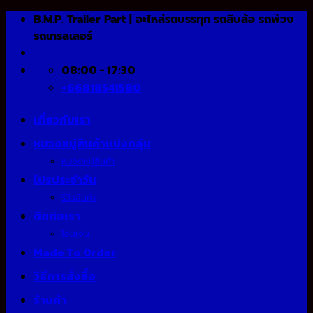
Skip
B.M.P. Trailer Part | อะไหล่รถบรรทุก รถสิบล้อ รถพ่วง
to
รถเทรลเลอร์
content
08:00 - 17:30
+66818541580
เกี่ยวกับเรา
หมวดหมู่สินค้าแบ่งกลุ่ม
หมวดหมู่สินค้า
โปรประจำวัน
รีวิวสินค้า
ติดต่อเรา
โอนเงิน
Made To Order
วิธีการสั่งซื้อ
ร้านค้า