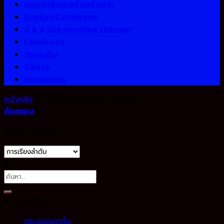
แคตตาล็อกเครื่องมือช่าง
English Catalogue
Q & A tire machine changer
Facebook
Youtube
Tiktok
Instagram
หน้าหลัก
/
สินค้าที่มีป้ายกำกับ “สมอบก”
คัดกรอง
แสดง 1 รายการ
ค้นหา
ค้นหา:
หมวดหมู่สินค้า
กระบอกยกดั้ม