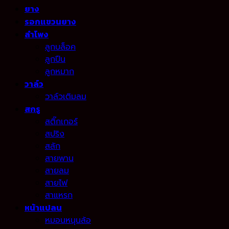
ยาง
รอกแขวนยาง
ลำโพง
ลูกบล็อค
ลูกปืน
ลูกหมาก
วาล์ว
วาล์วเติมลม
สกรู
สติ๊กเกอร์
สปริง
สลัก
สายพาน
สายลม
สายไฟ
สาแหรก
หน้าแปลน
หมอนหนุนล้อ