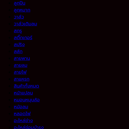
ลูกปืน
ลูกหมาก
วาล์ว
วาล์วเติมลม
สกรู
สติ๊กเกอร์
สปริง
สลัก
สายพาน
สายลม
สายไฟ
สาแหรก
สินค้าทั้งหมด
หน้าแปลน
หมอนหนุนล้อ
หม้อลม
หลอดไฟ
อะไหล่ช่าง
อะไหล่ซ่อมบำรุง