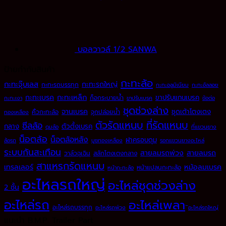
บอลวาวล์ 1/2 SANWA
ป้ายกำกับสินค้า
กะทะล้อ
กะทะจุ๊บเลส
กะทะรถใหญ่
กะทะรถบรรทุก
กะทะอลูมิเนียม
กะทะอัลลอย
กะทะเหล็ก
กะทะเบรค
ขาปรับแกนเบรค
ก็อกระบายน้ำ
กะทะเงา
ขาปรับเบรค
ข้อต่อ
ชุดช่วงล่าง
จานเบรค
ชุดเต้าโตงเตง
คิ้วกะทะล้อ
จุกปล่อยน้ำ
ทองเหลือง
ตัวรัดแหนบ
ที่รัดแหนบ
ซีลล้อ
กลาง
ตัวตั้งเบรค
ดุมล้อ
ที่แขวนยาง
น็อตล้อ
น็อตล้อหลัง
ฝาครอบดุม
ล้อรถ
บูชทองเหลือง
รอกแขวนยางอะไหล่
ระบบกันสะเทือน
สายลมรถพ่วง
สายลมรถ
วาล์วฉุเฉิน
สลักโตงเตงกลาง
สาแหรกรัดแหนบ
เทรลเลอร์
หม้อลมเบรค
หน้าแปลนกะทะล้อ
หน้ากะทะล้อ
อะไหลรถใหญ่
อะไหล่ชุดช่วงล่าง
2 ชั้น
อะไหล่รถ
อะไหล่เพลา
อะไหล่รถบรรทุก
อะไหล่รถพ่วง
ิอะไหล่รถใหญ่
แนะนำ B.M.P. Trailer Part