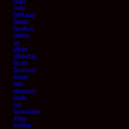
ดุมล้อ
ถังลม
ทิฟฟี่-เบรค
น็อตล้อ
น็อตอื่น ๆ
บังโคลน
บูช
ปลั๊กไฟ
ปลั๊กไฟตัวผู้
ปั้ม KP
ปั้มมอเตอร์
ผ้าเบรค
ผ้าใบ
ฝาครอบดุม
มือเสือ
ยาง
รอกแขวนยาง
ลำโพง
ลูกบล็อค