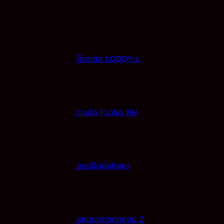
น็อตล้อ LOBOY-L
ดุมล้อ FUWA 8H
แขนยึดบังโคลน
แหนบชุดยกถุงลม Z