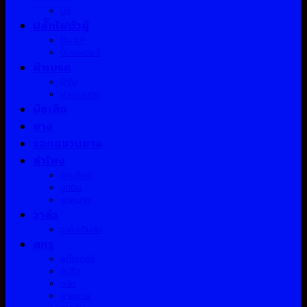
บูช
ปลั๊กไฟตัวผู้
ปั้ม KP
ปั้มมอเตอร์
ผ้าเบรค
ผ้าใบ
ฝาครอบดุม
มือเสือ
ยาง
รอกแขวนยาง
ลำโพง
ลูกบล็อค
ลูกปืน
ลูกหมาก
วาล์ว
วาล์วเติมลม
สกรู
สติ๊กเกอร์
สปริง
สลัก
สายพาน