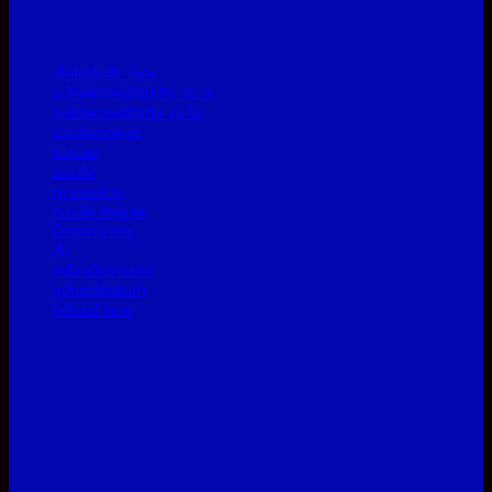
เช็คโปรโมชั่น
อะไหล่พ่วงหนักไม่เกิน 25 โล
อะไหล่พ่วงหนักเกิน 25 โล
ช่วงล่างรถพ่วง
ระบบลม
ระบบไฟ
เพลารถพ่วง
กะทะล้อ
น็อตสกรู/สกรู
ดั้ม
เครื่องมือช่างยาง
อุปกรณ์รัดสินค้า
ไฟโซล่าร์