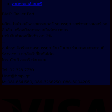
สายด่วน เจ้ สมศรี
B.M.P. Trailer Part
ผลิต-นำเข้า อะไหล่รถเทรลเลอร์ รถบรรทุก รถพ่วงเทรลเลอร์ รถ
สิบล้อ เครื่องมือช่างและอะไหล่ครบวงจร
มารับสินค้าเองที่โกดัง ลด 2%
—
สนใจชุดเปิดร้านยางรถบรรทุก ร้าน โมบาย ร้านยางนอกสถานที่
Service มาดูสินค้าที่โกดังได้ค่ะ
โทร. นัดเจ้ สมศรี ก่อนนะคะ
Tel. 02 328 7730
Line:@bmp-qt
M: 081-8541580, 086-3266250, 086-3004205