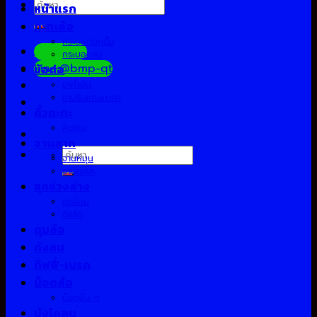
ค้นหา:
หน้าแรก
กะทะล้อ
กระบอกยกดั้ม
Facebook
กระบอกลม
Line:@bmp-qt
ข้อต่อ
ขาค้ำยัน
ขาปรับแกนเบรค
คิ้วกะทะ
คิงพิน
จานลาก
ค้นหา:
จานหมุน
จานเบรค
ชุดช่วงล่าง
ชุดซ่อม
ซีลล้อ
ดุมล้อ
ถังลม
ทิฟฟี่-เบรค
น็อตล้อ
น็อตอื่น ๆ
บังโคลน