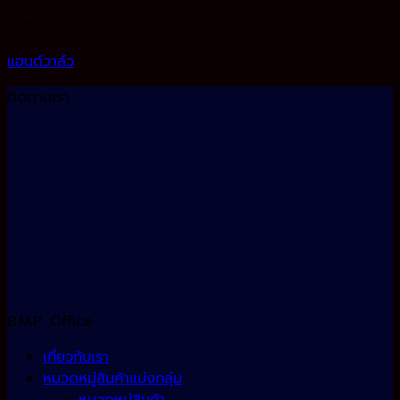
วาล์ว
แฮนด์วาล์ว
ติดตามเรา
B.M.P. Office
เกี่ยวกับเรา
หมวดหมู่สินค้าแบ่งกลุ่ม