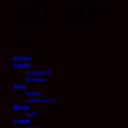
Copyright 2026 ©
B.M.P. Trailer Part | B.M.P. Truck |
Line:@bmp-qt
หน้าแรก
กะทะล้อ
กระบอกยกดั้ม
กระบอกลม
ข้อต่อ
ขาค้ำยัน
ขาปรับแกนเบรค
คิ้วกะทะ
คิงพิน
จานลาก