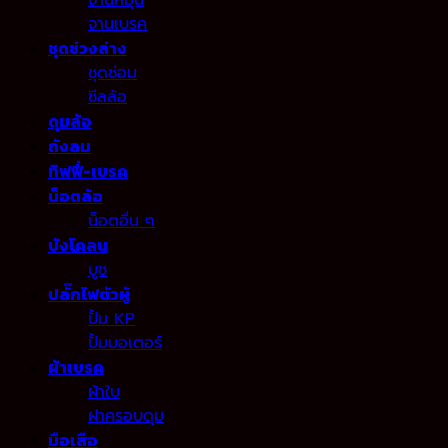
จานหมุน
จานเบรค
ชุดช่วงล่าง
ชุดซ่อม
ซีลล้อ
ดุมล้อ
ถังลม
ทิฟฟี่-เบรค
น็อตล้อ
น็อตอื่น ๆ
บังโคลน
บูช
ปลั๊กไฟตัวผู้
ปั้ม KP
ปั้มมอเตอร์
ผ้าเบรค
ผ้าใบ
ฝาครอบดุม
มือเสือ