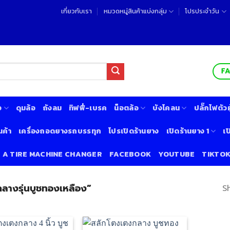
เกี่ยวกับเรา
หมวดหมู่สินค้าแบ่งกลุ่ม
โปรประจำวัน
F
ง
ดุมล้อ
ถังลม
ทิฟฟี่-เบรค
น็อตล้อ
บังโคลน
ปลั๊กไฟตัวผู
นค้า
เครื่องถอดยางรถบรรทุก
โปรเปิดร้านยาง
เปิดร้านยาง 1
เป
& A TIRE MACHINE CHANGER
FACEBOOK
YOUTUBE
TIKTO
งกลางรุ่นบูชทองเหลือง”
S