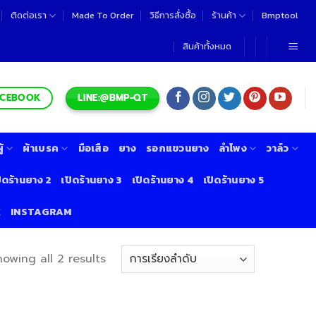
ติดต่อเรา
Made To Order
วิธีการสั่งซื้อ
ร้านค้า
Bmptool
สินค้าทั้งหมด
LINE:@BMP-QT
ACEBOOK
้
ผ้าเบรค
มือเสือ
ยาง
รอกแขวนยาง
ลำโพง
วาล์ว
ิดร้านยาง 2
เปิดร้านยาง 3
เปิดร้านยาง 4
เปิดร้านยาง 5
K
INSTAGRAM
howing all 2 results