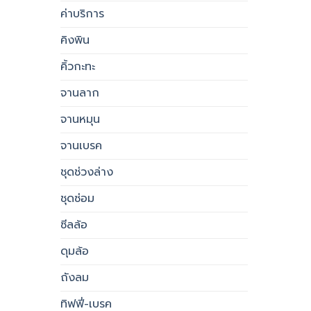
ค่าบริการ
คิงพิน
คิ้วกะทะ
จานลาก
จานหมุน
จานเบรค
ชุดช่วงล่าง
ชุดซ่อม
ซีลล้อ
ดุมล้อ
ถังลม
ทิฟฟี่-เบรค