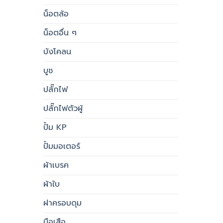
น็อตล้อ
น็อตอื่น ๆ
บังโคลน
บูช
ปลั๊กไฟ
ปลั๊กไฟตัวผู้
ปั้ม KP
ปั้มมอเตอร์
ผ้าเบรค
ผ้าใบ
ฝาครอบดุม
มือเสือ