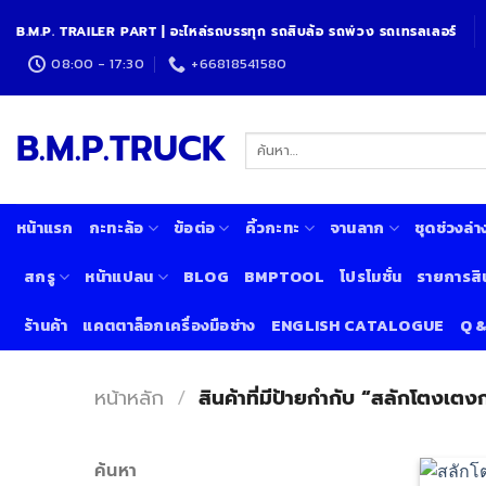
Skip
B.M.P. TRAILER PART | อะไหล่รถบรรทุก รถสิบล้อ รถพ่วง รถเทรลเลอร์
to
content
08:00 - 17:30
+66818541580
B.M.P.TRUCK
ค้นหา:
หน้าแรก
กะทะล้อ
ข้อต่อ
คิ้วกะทะ
จานลาก
ชุดช่วงล่า
สกรู
หน้าแปลน
BLOG
BMPTOOL
โปรโมชั่น
รายการสิ
ร้านค้า
แคตตาล็อกเครื่องมือช่าง
ENGLISH CATALOGUE
Q 
หน้าหลัก
/
สินค้าที่มีป้ายกำกับ “สลักโตงเต
ค้นหา