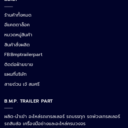
ร้านค้าทั้งหมด
อีแคตตาล็อค
หมวดหมู่สินค้า
สินค้าสั่งผลิต
FB:Bmptrailerpart
Line
ติดต่อฝ่ายขาย
แผนที่บริษัท
Facebook Messenger
สายด่วน เจ้ สมศรี
B.M.P. TRAILER PART
Phone
ผลิต-นำเข้า อะไหล่รถเทรลเลอร์ รถบรรทุก รถพ่วงเทรลเลอร์
รถสิบล้อ เครื่องมือช่างและอะไหล่ครบวงจร
Google Map