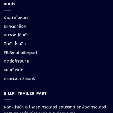
แนะนำ
ร้านค้าทั้งหมด
อีแคตตาล็อค
หมวดหมู่สินค้า
สินค้าสั่งผลิต
FB:Bmptrailerpart
Line
ติดต่อฝ่ายขาย
แผนที่บริษัท
Facebook Messenger
สายด่วน เจ้ สมศรี
B.M.P. TRAILER PART
Phone
ผลิต-นำเข้า อะไหล่รถเทรลเลอร์ รถบรรทุก รถพ่วงเทรลเลอร์