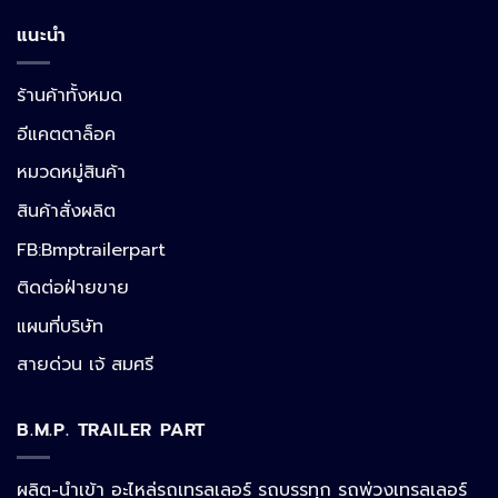
แนะนำ
ร้านค้าทั้งหมด
อีแคตตาล็อค
หมวดหมู่สินค้า
สินค้าสั่งผลิต
FB:Bmptrailerpart
Line
ติดต่อฝ่ายขาย
แผนที่บริษัท
Facebook Messenger
สายด่วน เจ้ สมศรี
B.M.P. TRAILER PART
Phone
ผลิต-นำเข้า อะไหล่รถเทรลเลอร์ รถบรรทุก รถพ่วงเทรลเลอร์