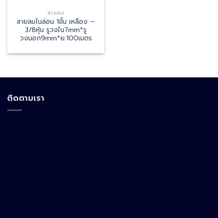
สายลม
สายลมไนล่อน 1ชั้น เหลือง –
3/8หุ้น รูวงใน7mm*รู
วงนอก9mm*ย.100เมตร
ติดตามเรา