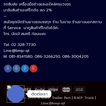
รถสิบล้อ เครื่องมือช่างและอะไหล่ครบวงจร
Google Map
มารับสินค้าเองที่โกดัง ลด 2%
—
สนใจชุดเปิดร้านยางรถบรรทุก ร้าน โมบาย ร้านยางนอกสถาน
อีเมล
ที่ Service มาดูสินค้าที่โกดังได้ค่ะ
โทร. นัดเจ้ สมศรี ก่อนนะคะ
Tel. 02 328 7730
ลิงก์ปรับแต่ง
Line:@bmp-qt
M: 081-8541580, 086-3266250, 086-3004205
ลิงก์ปรับแต่ง
ติดต่อเรา
Copyright 2026 ©
B.M.P. Trailer Part | B.M.P. Truck |
Line:@bmp-qt