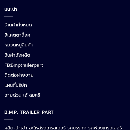
แนะนำ
ร้านค้าทั้งหมด
อีแคตตาล็อค
หมวดหมู่สินค้า
สินค้าสั่งผลิต
FB:Bmptrailerpart
Line
ติดต่อฝ่ายขาย
แผนที่บริษัท
Facebook Messenger
สายด่วน เจ้ สมศรี
B.M.P. TRAILER PART
Phone
ผลิต-นำเข้า อะไหล่รถเทรลเลอร์ รถบรรทุก รถพ่วงเทรลเลอร์