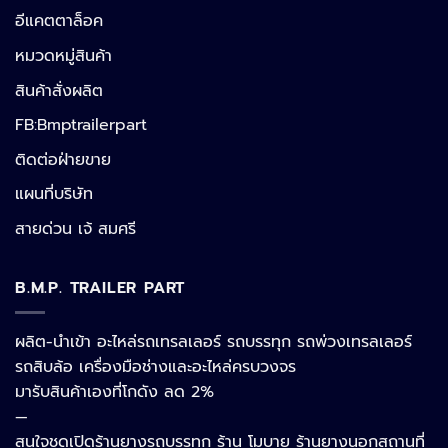
อีแคตตาล็อค
หมวดหมู่สินค้า
สินค้าสั่งผลิต
FB:Bmptrailerpart
ติดต่อฝ่ายขาย
แผนที่บริษัท
สายด่วน เจ้ สมศรี
B.M.P. TRAILER PART
ผลิต-นำเข้า อะไหล่รถเทรลเลอร์ รถบรรทุก รถพ่วงเทรลเลอร์
รถสิบล้อ เครื่องมือช่างและอะไหล่ครบวงจร
มารับสินค้าเองที่โกดัง ลด 2%
—
สนใจชุดเปิดร้านยางรถบรรทุก ร้าน โมบาย ร้านยางนอกสถานที่