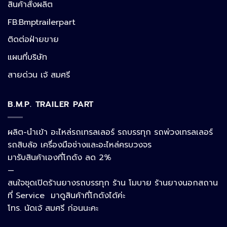
สินค้าสั่งผลิต
FB:Bmptrailerpart
Line
ติดต่อฝ่ายขาย
แผนที่บริษัท
Facebook Messenger
สายด่วน เจ้ สมศรี
B.M.P. TRAILER PART
Phone
ผลิต-นำเข้า อะไหล่รถเทรลเลอร์ รถบรรทุก รถพ่วงเทรลเลอร์
รถสิบล้อ เครื่องมือช่างและอะไหล่ครบวงจร
Google Map
มารับสินค้าเองที่โกดัง ลด 2%
—
สนใจชุดเปิดร้านยางรถบรรทุก ร้าน โมบาย ร้านยางนอกสถาน
อีเมล
ที่ Service มาดูสินค้าที่โกดังได้ค่ะ
โทร. นัดเจ้ สมศรี ก่อนนะคะ