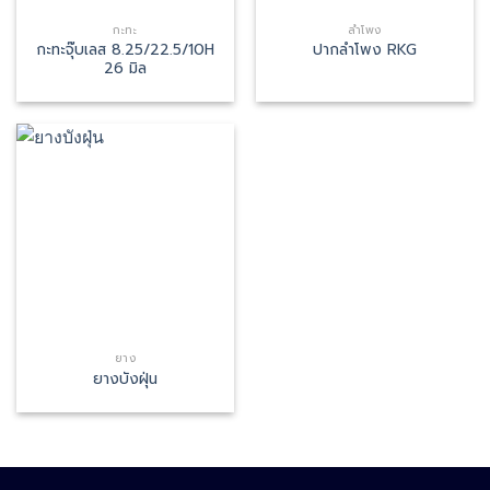
กะทะ
ลำโพง
กะทะจุ๊บเลส 8.25/22.5/10H
ปากลำโพง RKG
26 มิล
ยาง
ยางบังฝุ่น