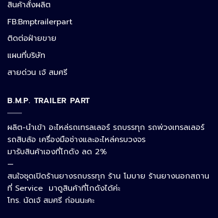
สินค้าสั่งผลิต
FB:Bmptrailerpart
Line
ติดต่อฝ่ายขาย
แผนที่บริษัท
Facebook Messenger
สายด่วน เจ้ สมศรี
B.M.P. TRAILER PART
Phone
ผลิต-นำเข้า อะไหล่รถเทรลเลอร์ รถบรรทุก รถพ่วงเทรลเลอร์
รถสิบล้อ เครื่องมือช่างและอะไหล่ครบวงจร
Google Map
มารับสินค้าเองที่โกดัง ลด 2%
—
สนใจชุดเปิดร้านยางรถบรรทุก ร้าน โมบาย ร้านยางนอกสถาน
อีเมล
ที่ Service มาดูสินค้าที่โกดังได้ค่ะ
โทร. นัดเจ้ สมศรี ก่อนนะคะ