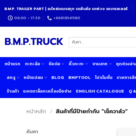
Skip
B.M.P. TRAILER PART | อะไหล่รถบรรทุก รถสิบล้อ รถพ่วง รถเทรลเลอร์
to
content
08:00 - 17:30
+66818541580
B.M.P.TRUCK
ค้นหา:
หน้าแรก
กะทะล้อ
ข้อต่อ
คิ้วกะทะ
จานลาก
ชุดช่วงล่า
สกรู
หน้าแปลน
BLOG
BMPTOOL
โปรโมชั่น
รายการสิ
ร้านค้า
แคตตาล็อกเครื่องมือช่าง
ENGLISH CATALOGUE
Q 
หน้าหลัก
/
สินค้าที่มีป้ายกำกับ “เช็ควาล์ว”
ค้นหา