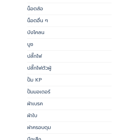
น็อตล้อ
น็อตอื่น ๆ
บังโคลน
บูช
ปลั๊กไฟ
ปลั๊กไฟตัวผู้
ปั้ม KP
ปั้มมอเตอร์
ผ้าเบรค
ผ้าใบ
ฝาครอบดุม
มือเสือ