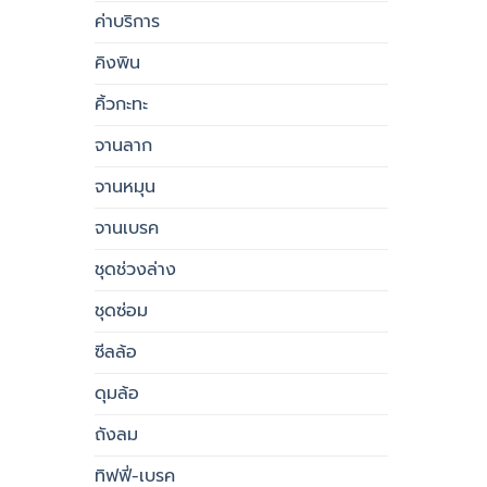
ค่าบริการ
คิงพิน
คิ้วกะทะ
จานลาก
จานหมุน
จานเบรค
ชุดช่วงล่าง
ชุดซ่อม
ซีลล้อ
ดุมล้อ
ถังลม
ทิฟฟี่-เบรค