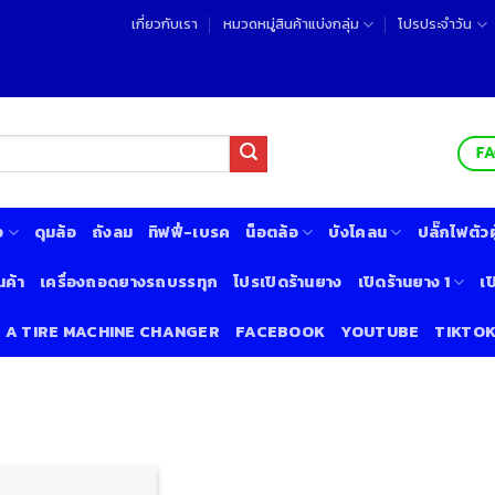
เกี่ยวกับเรา
หมวดหมู่สินค้าแบ่งกลุ่ม
โปรประจำวัน
F
ง
ดุมล้อ
ถังลม
ทิฟฟี่-เบรค
น็อตล้อ
บังโคลน
ปลั๊กไฟตัวผู
นค้า
เครื่องถอดยางรถบรรทุก
โปรเปิดร้านยาง
เปิดร้านยาง 1
เป
& A TIRE MACHINE CHANGER
FACEBOOK
YOUTUBE
TIKTO