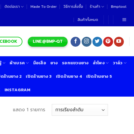
ติดต่อเรา
Made To Order
วิธีการสั่งซื้อ
ร้านค้า
Bmptool
สินค้าทั้งหมด
LINE:@BMP-QT
ACEBOOK
้
ผ้าเบรค
มือเสือ
ยาง
รอกแขวนยาง
ลำโพง
วาล์ว
ิดร้านยาง 2
เปิดร้านยาง 3
เปิดร้านยาง 4
เปิดร้านยาง 5
K
INSTAGRAM
แสดง 1 รายการ