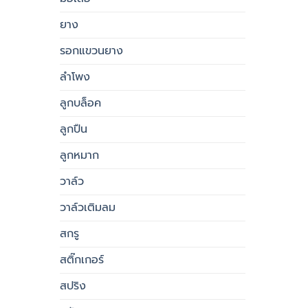
ยาง
รอกแขวนยาง
ลำโพง
ลูกบล็อค
ลูกปืน
ลูกหมาก
วาล์ว
วาล์วเติมลม
สกรู
สติ๊กเกอร์
สปริง