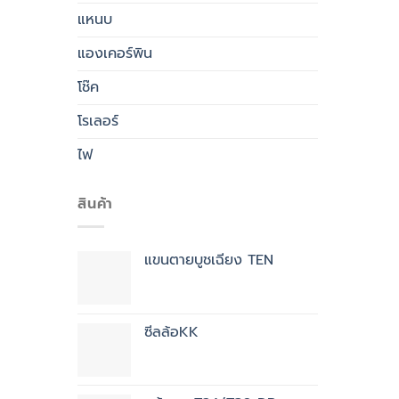
แหนบ
แองเคอร์พิน
โช๊ค
โรเลอร์
ไฟ
สินค้า
แขนตายบูชเฉียง TEN
ซีลล้อKK